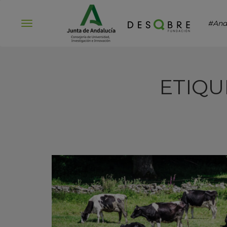
#And
Abrir
menú
ETIQU