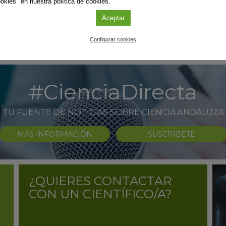
okies" en nuestra política de cookies.
Aceptar
Configurar cookies
#CienciaDirecta
TU FUENTE DE NOTICIAS SOBRE CIENCIA ANDALUZA
MÁS INFORMACIÓN
SUSCRÍBETE
¿QUIERES CONTACTAR
CON UN CIENTÍFICO/A?