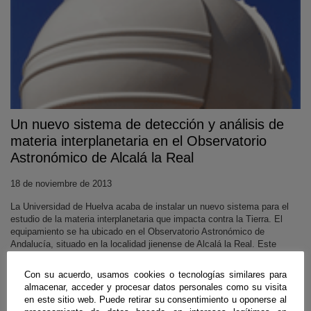
Un nuevo sistema de detección y análisis de
materia interplanetaria en el Observatorio
Astronómico de Alcalá la Real
18 de noviembre de 2013
La Universidad de Huelva acaba de instalar un nuevo sistema para el
estudio de la materia interplanetaria que impacta contra la Tierra. El
equipamiento se ha ubicado en el Observatorio Astronómico de
Andalucía, situado en la localidad jienense de Alcalá la Real. Este
sistema, que funciona de forma totalmente automática, servirá para
detectar la entrada de rocas en la atmósfera terrestre procedentes de
Con su acuerdo, usamos cookies o tecnologías similares para
distintos puntos del Sistema Solar.
almacenar, acceder y procesar datos personales como su visita
en este sitio web. Puede retirar su consentimiento u oponerse al
Sigue leyendo