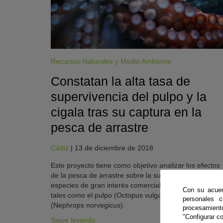
Recursos Naturales y Medio Ambiente
Constatan la alta tasa de
supervivencia del pulpo y la
cigala tras su captura en la
pesca de arrastre
KY
Cádiz
|
13 de diciembre de 2018
Este proyecto tiene como objetivo analizar los efectos
de la pesca de arrastre sobre la supervivencia de dos
especies de gran interés comercial en el sur de Españ
Con su acuer
tales como el pulpo (Octopus vulgaris) y la cigala
personales 
(Nephrops norvegicus).
procesamien
"Configurar co
Sigue leyendo