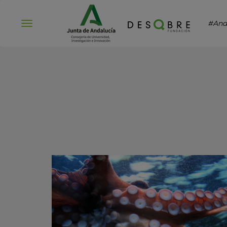
#And
Abrir
menú