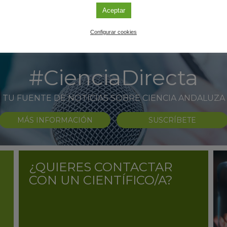
Aceptar
Configurar cookies
#CienciaDirecta
TU FUENTE DE NOTICIAS SOBRE CIENCIA ANDALUZA
MÁS INFORMACIÓN
SUSCRÍBETE
¿QUIERES CONTACTAR
CON UN CIENTÍFICO/A?