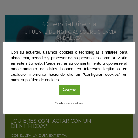
#CienciaDirecta
TU FUENTE DE NOTICIAS SOBRE CIENCIA
ANDALUZA
MÁS INFORMACIÓN
Con su acuerdo, usamos cookies o tecnologías similares para
almacenar, acceder y procesar datos personales como su visita
SUSCRÍBETE
en este sitio web. Puede retirar su consentimiento u oponerse al
procesamiento de datos basado en intereses legítimos en
cualquier momento haciendo clic en "Configurar cookies" en
nuestra política de cookies.
¿ERES CIENTÍFICO/A Y QUIERES DIFUNDIR
Aceptar
TUS RESULTADOS?
CONTÁCTANOS
Configurar cookies
¿QUIERES CONTACTAR CON UN
CIENTÍFICO/A?
CONSULTA LA GUÍA EXPERTA