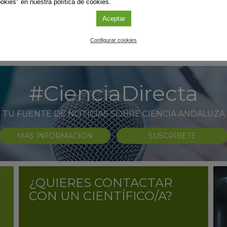
okies" en nuestra política de cookies.
Aceptar
Configurar cookies
#CienciaDirecta
TU FUENTE DE NOTICIAS SOBRE CIENCIA ANDALUZA
MÁS INFORMACIÓN
SUSCRÍBETE
¿QUIERES CONTACTAR
CON UN CIENTÍFICO/A?