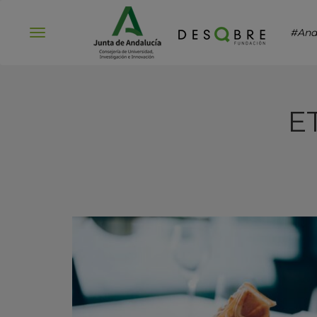
#And
Abrir
menú
E