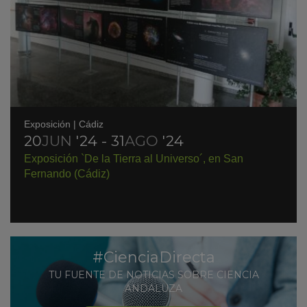
Exposición
|
Cádiz
20
JUN
'24 - 31
AGO
'24
KY
Exposición `De la Tierra al Universo´, en San
Fernando (Cádiz)
#CienciaDirecta
TU FUENTE DE NOTICIAS SOBRE CIENCIA
ANDALUZA