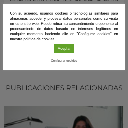
investigadores visitantes en el Instituto de Criminología de
la Universidad de Cambridge, donde colaboran en z-proso
Con su acuerdo, usamos cookies o tecnologías similares para
con un enfoque específico centrado en el acoso escolar.
almacenar, acceder y procesar datos personales como su visita
en este sitio web. Puede retirar su consentimiento u oponerse al
procesamiento de datos basado en intereses legítimos en
cualquier momento haciendo clic en "Configurar cookies" en
nuestra política de cookies.
Aceptar
Configurar cookies
PUBLICACIONES RELACIONADAS