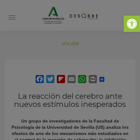
Abrir 
Abrir
menú
VOLVER
La reacción del cerebro ante
nuevos estímulos inesperados
Un grupo de investigadores de la Facultad de
Psicología de la Universidad de Sevilla (US) analiza los
efectos de uno de los mecanismos más estudiados en
el control de la reacción de sobresalto: la inhibición