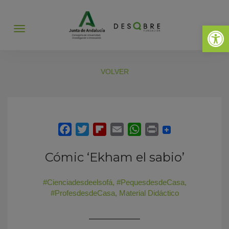
Abrir 
Abrir
menú
VOLVER
Cómic ‘Ekham el sabio’
#Cienciadesdeelsofá
,
#PequesdesdeCasa
,
#ProfesdesdeCasa
,
Material Didáctico