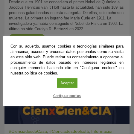
Desde que en 1901 se concediera el primer Nobel de Química a
Jacobus Henricus van ‘t Hoff hasta la actualidad, han sido 189 las
personas galardonadas en esta categoría. De ellas, solo ocho son
mujeres. La primera en lograrlo fue Marie Curie en 1911. La
investigadora ya había conseguido el Nobel de Física en 1903. La
última ha sido Carolyn R. Bertozzi en 2022.
VER RECURSO
Con su acuerdo, usamos cookies o tecnologías similares para
almacenar, acceder y procesar datos personales como su visita
en este sitio web. Puede retirar su consentimiento u oponerse al
procesamiento de datos basado en intereses legítimos en
cualquier momento haciendo clic en "Configurar cookies" en
nuestra política de cookies.
Aceptar
Configurar cookies
#CienciadesdeCasa
,
#Cienciadesdeelsofá
,
Información