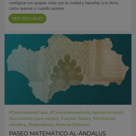
configurar tus propias rutas por la ciudad y hacerlas a tu ritmo,
como quieras y cuando quieras.
VER RECURSO
#CienciadesdeCasa
,
#Cienciadesdeelsofá
,
Aplicación móvil
,
Documentos para medios
,
Fuentes fiables
,
Información
científica
,
Matemáticas
,
Material Didáctico
PASEO MATEMÁTICO AL-ÁNDALUS