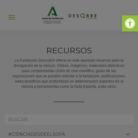
Abrir 
Abrir
menú
RECURSOS
La Fundación Descubre ofrece en este apartado recursos para la
divulgación de la ciencia. Vídeos, imágenes, materiales didácticos
para complementar ciclos de cine científico, guías de las
exposiciones que se pueden solicitar a la fundación, publicaciones,
webs temáticas que profundizan en determinados aspectos de la
ciencia y herramientas como la Guía Experta, entre otros.
REALIZA
AQUÍ
TU
SELECCIONAR
BÚSQUEDA:
#CIENCIADESDEELSOFÁ
CATEGORÍA: