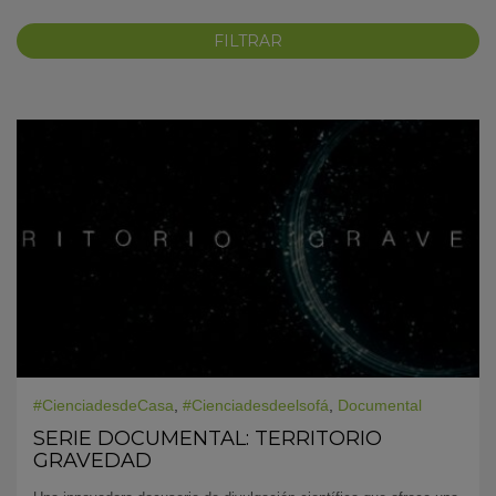
KY
#CienciadesdeCasa
,
#Cienciadesdeelsofá
,
Documental
SERIE DOCUMENTAL: TERRITORIO
GRAVEDAD