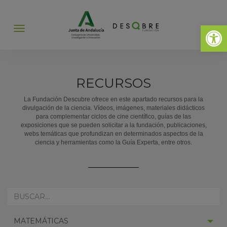
Abrir 
Abrir
menú
RECURSOS
La Fundación Descubre ofrece en este apartado recursos para la
divulgación de la ciencia. Vídeos, imágenes, materiales didácticos
para complementar ciclos de cine científico, guías de las
exposiciones que se pueden solicitar a la fundación, publicaciones,
webs temáticas que profundizan en determinados aspectos de la
ciencia y herramientas como la Guía Experta, entre otros.
REALIZA
AQUÍ
TU
SELECCIONAR
BÚSQUEDA:
MATEMÁTICAS
CATEGORÍA: