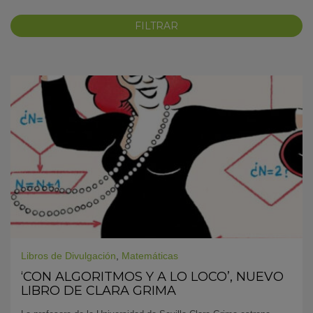
KY
Libros de Divulgación
,
Matemáticas
‘CON ALGORITMOS Y A LO LOCO’, NUEVO
LIBRO DE CLARA GRIMA