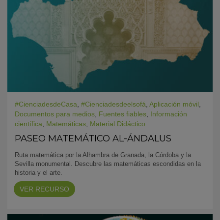
#CienciadesdeCasa
,
#Cienciadesdeelsofá
,
Aplicación móvil
,
Documentos para medios
,
Fuentes fiables
,
Información
científica
,
Matemáticas
,
Material Didáctico
PASEO MATEMÁTICO AL-ÁNDALUS
Ruta matemática por la Alhambra de Granada, la Córdoba y la
Sevilla monumental. Descubre las matemáticas escondidas en la
historia y el arte.
VER RECURSO