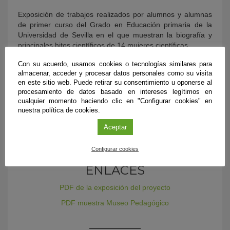
Exposición de trabajos realizados por alumnos y alumnas
de primer curso del Grado en Educación primaria de la
Universidad de Sevilla en el que muestran la biografía y
principales hitos científicos de 14 mujeres científicas.
Con su acuerdo, usamos cookies o tecnologías similares para
Exposición mujeres científicas en el Museo
almacenar, acceder y procesar datos personales como su visita
Pedagógico
en este sitio web. Puede retirar su consentimiento u oponerse al
procesamiento de datos basado en intereses legítimos en
Exposición de 34 paneles de mujeres científicas realizados
cualquier momento haciendo clic en "Configurar cookies" en
por las docentes de la Facultad de Ciencias de la
nuestra política de cookies.
Educación de la Universidad de Sevilla.
Aceptar
Configurar cookies
ENLACES
PDF de la exposición del proyecto
PDF muestra Museo Pedagógico