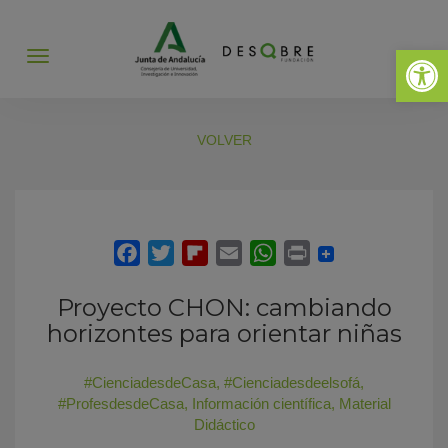
Abrir 
Abrir
menú
VOLVER
Proyecto CHON: cambiando
horizontes para orientar niñas
#CienciadesdeCasa
,
#Cienciadesdeelsofá
,
#ProfesdesdeCasa
,
Información científica
,
Material
Didáctico