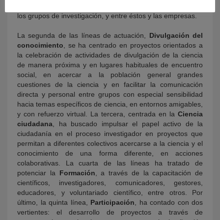
Andalucía y a generar sinergias entre los investigadores y
los grupos de investigación, y entre éstos y las empresas.
La segunda de las líneas de actuación,
Divulgación del
conocimiento
, se ha centrado en proyectos orientados a
la celebración de actividades de divulgación de la ciencia
de manera próxima y en lugares habituales de encuentro
social, en acercar a la población general grandes
cuestiones de la ciencia y en facilitar la comunicación
directa y personal entre grupos con especial sensibilidad
hacia temas específicos de ciencia, en entornos amigables,
y con refuerzo virtual. La tercera, centrada en la
Ciencia
ciudadana
, ha buscado impulsar el papel activo de la
ciudadanía en el proceso investigador en proyectos que
permitan a diferentes colectivos acercarse a la ciencia y el
conocimiento de una forma diferente, en acciones
colaborativas. La cuarta de las líneas ha tratado de
potenciar la
Formación
, a través de la capacitación de
científicos, investigadores, comunicadores, gestores,
educadores, y voluntariado científico, entre otros. Por
último, la quinta línea,
Participación
, ha contado con dos
vertientes: el desarrollo de proyectos a través de