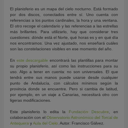
El planisferio es un mapa del cielo nocturno. Está formado
por dos discos, conectados entre sí. Uno cuenta con
referencias a los puntos cardinales, la hora y una ventana.
El otro recoge el calendario y las referencias a las estrellas
más brillantes. Para utilizarlo, hay que considerar tres
cuestiones: dónde está el Norte, qué horas es y en qué día
nos encontramos. Una vez ajustado, nos enseñará cuáles
son las constelaciones visibles en ese momento del año.
KY
En
este descargable
encontrará las plantillas para montar
su propio planisferio, así como las instrucciones para su
uso. Algo a tener en cuenta: no son universales. El que
tendrá entre sus manos puede usarse desde cualquier
punto de Andalucía, con cálculos mínimos según la
provincia donde se encuentre. Pero si cambia de latitud,
por ejemplo, en un viaje a Canarias, necesitará otro con
ligeras modificaciones.
Este planisferio lo edita la
Fundación Descubre
, en
colaboración con el
Observatorio Astronómico del Torcal de
Antequera
y
Aula del Cielo
. Autor: Francisco Gálvez.