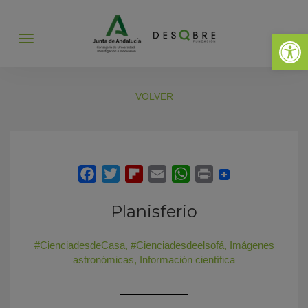
Abrir 
Abrir
menú
VOLVER
Planisferio
#CienciadesdeCasa
,
#Cienciadesdeelsofá
,
Imágenes
astronómicas
,
Información científica