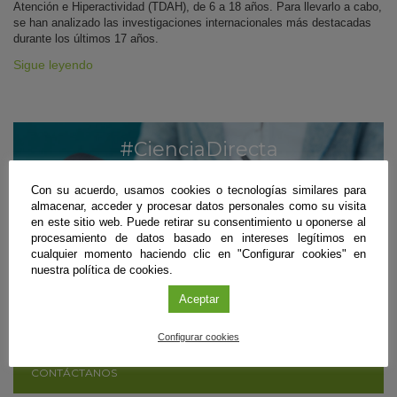
Atención e Hiperactividad (TDAH), de 6 a 18 años. Para llevarlo a cabo,
se han analizado las investigaciones internacionales más destacadas
durante los últimos 17 años.
Sigue leyendo
#CienciaDirecta
TU FUENTE DE NOTICIAS SOBRE CIENCIA
ANDALUZA
Con su acuerdo, usamos cookies o tecnologías similares para
almacenar, acceder y procesar datos personales como su visita
en este sitio web. Puede retirar su consentimiento u oponerse al
MÁS INFORMACIÓN
procesamiento de datos basado en intereses legítimos en
cualquier momento haciendo clic en "Configurar cookies" en
SUSCRÍBETE
nuestra política de cookies.
Aceptar
¿ERES CIENTÍFICO/A Y QUIERES DIFUNDIR
Configurar cookies
TUS RESULTADOS?
CONTÁCTANOS