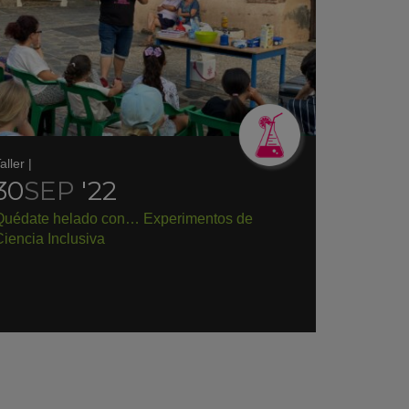
aller
|
30
SEP
'22
Quédate helado con… Experimentos de
iencia Inclusiva