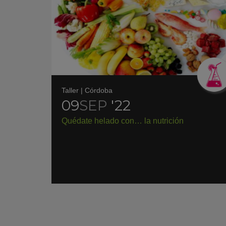
Taller
|
Córdoba
09
SEP
'22
Quédate helado con… la nutrición