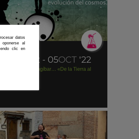
rocesar datos
 oponerse al
endo clic en
xposición
|
Jaén
24
SEP
'22 - 05
OCT
'22
Exposición en Mengíbar… «De la Tierra al
Universo»