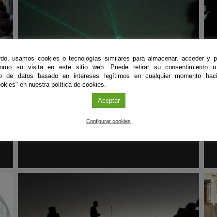
do, usamos cookies o tecnologías similares para almacenar, acceder y p
como su visita en este sitio web. Puede retirar su consentimiento u
to de datos basado en intereses legítimos en cualquier momento haci
Observaciones
|
E
okies" en nuestra política de cookies.
17
SEP
'22
Aceptar
Quédate helado con… las estrellas en
Mengíbar
Configurar cookies