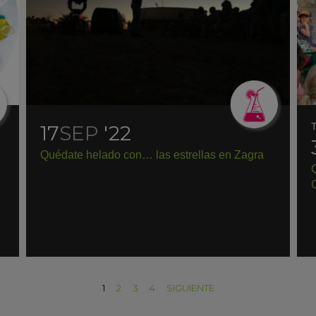
T
17
SEP
'22
Quédate helado con… las estrellas en Zagra
C
1
2
3
4
SIGUIENTE