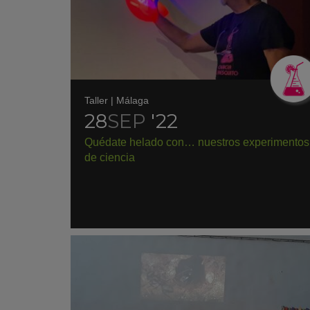
Taller
|
Málaga
28
SEP
'22
Quédate helado con… nuestros experimentos
de ciencia