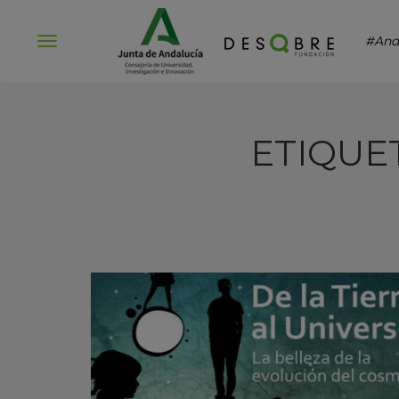
#And
Abrir
menú
ETIQUE