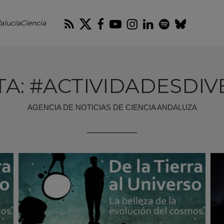
RSS
Twitter
Facebook
Youtube
Instagram
LinkedIn
Spotify
Blues
alucíaCiencia
TA: #ACTIVIDADESDIV
AGENCIA DE NOTICIAS DE CIENCIA ANDALUZA