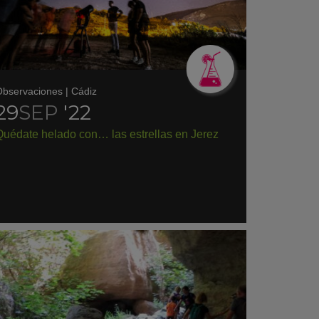
bservaciones
|
Cádiz
29
SEP
'22
Quédate helado con… las estrellas en Jerez