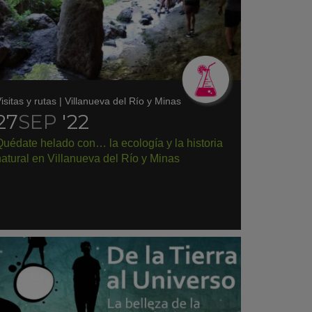
isitas y rutas
|
Villanueva del Río y Minas
27
SEP
'22
uédate helado con… la ecología y la historia
atural en Villanueva del Río y Minas