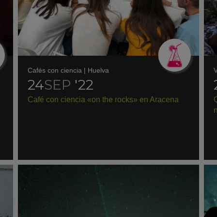
Cafés con ciencia
|
Huelva
V
24
SEP
'22
Café con ciencia «on the rocks» en Aracena
Q
n