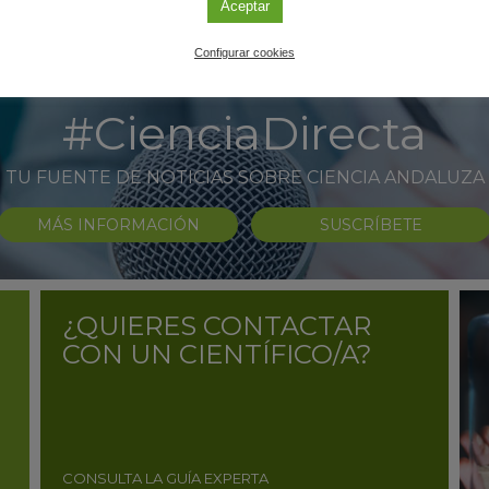
Aceptar
Configurar cookies
#CienciaDirecta
TU FUENTE DE NOTICIAS SOBRE CIENCIA ANDALUZA
MÁS INFORMACIÓN
SUSCRÍBETE
¿QUIERES CONTACTAR
CON UN CIENTÍFICO/A?
CONSULTA LA GUÍA EXPERTA