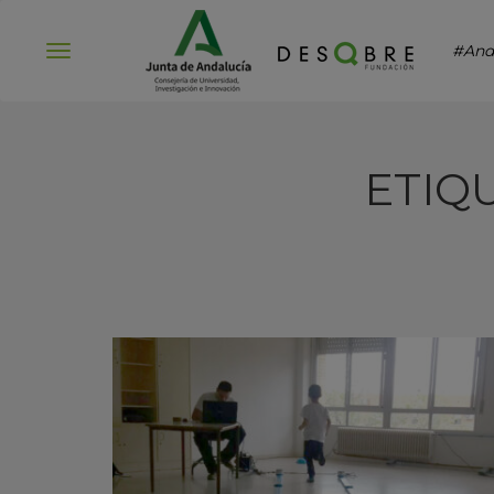
#And
Abrir
menú
ETIQ