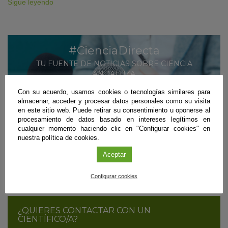
Sigue leyendo
#CienciaDirecta
TU FUENTE DE NOTICIAS SOBRE CIENCIA
ANDALUZA
Con su acuerdo, usamos cookies o tecnologías similares para
MÁS INFORMACIÓN
almacenar, acceder y procesar datos personales como su visita
en este sitio web. Puede retirar su consentimiento u oponerse al
SUSCRÍBETE
procesamiento de datos basado en intereses legítimos en
cualquier momento haciendo clic en "Configurar cookies" en
nuestra política de cookies.
¿ERES CIENTÍFICO/A Y QUIERES DIFUNDIR
Aceptar
TUS RESULTADOS?
Configurar cookies
CONTÁCTANOS
¿QUIERES CONTACTAR CON UN
CIENTÍFICO/A?