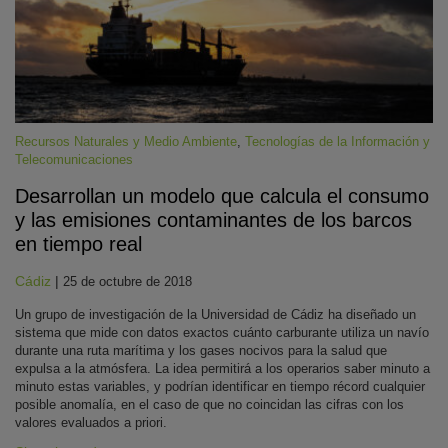
Recursos Naturales y Medio Ambiente
,
Tecnologías de la Información y
Telecomunicaciones
Desarrollan un modelo que calcula el consumo
KY
y las emisiones contaminantes de los barcos
en tiempo real
Cádiz
|
25 de octubre de 2018
Un grupo de investigación de la Universidad de Cádiz ha diseñado un
sistema que mide con datos exactos cuánto carburante utiliza un navío
durante una ruta marítima y los gases nocivos para la salud que
expulsa a la atmósfera. La idea permitirá a los operarios saber minuto a
minuto estas variables, y podrían identificar en tiempo récord cualquier
posible anomalía, en el caso de que no coincidan las cifras con los
valores evaluados a priori.