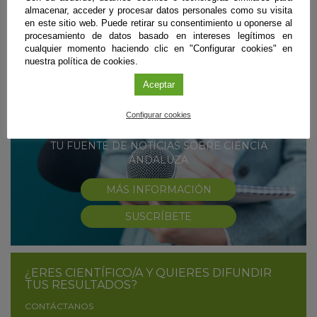
monumento y sus alrededores Los investigadores advierten de que el
almacenar, acceder y procesar datos personales como su visita
cambio climático puede constituir una gran amenaza para la
en este sitio web. Puede retirar su consentimiento u oponerse al
conservación del monumento, conduciendo a un ennegrecimiento de las
procesamiento de datos basado en intereses legítimos en
superficies que podría llevar a un deterioro irreversible
cualquier momento haciendo clic en "Configurar cookies" en
Sigue leyendo
nuestra política de cookies.
Aceptar
Configurar cookies
#CienciaDirecta
TU FUENTE DE NOTICIAS SOBRE CIENCIA
ANDALUZA
MÁS INFORMACIÓN
SUSCRÍBETE
¿ERES CIENTÍFICO/A Y QUIERES DIFUNDIR
TUS RESULTADOS?
CONTÁCTANOS