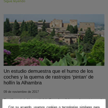
Sigue leyendo
Un estudio demuestra que el humo de los
coches y la quema de rastrojos ‘pintan’ de
hollín la Alhambra
09 de noviembre de 2017
Científicos de la Universidad de Granada señalan que las emisiones de
los coches provocan que se depositen partículas de hollín sobre el
Con su acuerdo, usamos cookies o tecnologías similares para