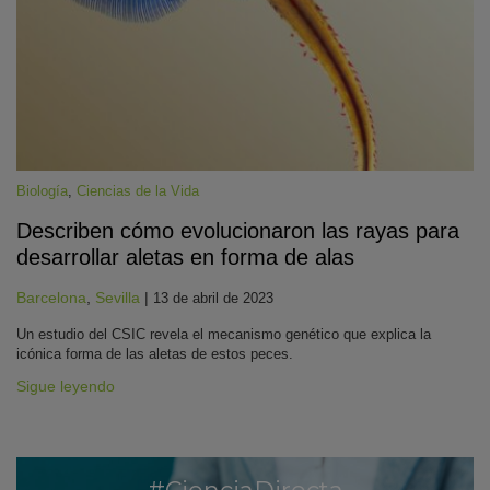
Biología
,
Ciencias de la Vida
Describen cómo evolucionaron las rayas para
KY
desarrollar aletas en forma de alas
Barcelona
,
Sevilla
|
13 de abril de 2023
Un estudio del CSIC revela el mecanismo genético que explica la
icónica forma de las aletas de estos peces.
Sigue leyendo