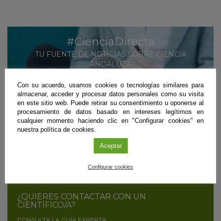
#CienciaDirecta
TU FUENTE DE NOTICIAS SOBRE CIENCIA
ANDALUZA
MÁS INFORMACIÓN
Con su acuerdo, usamos cookies o tecnologías similares para
almacenar, acceder y procesar datos personales como su visita
en este sitio web. Puede retirar su consentimiento u oponerse al
SUSCRÍBETE
procesamiento de datos basado en intereses legítimos en
cualquier momento haciendo clic en "Configurar cookies" en
nuestra política de cookies.
¿ERES CIENTÍFICO/A Y QUIERES DIFUNDIR
Aceptar
TUS RESULTADOS?
CONTÁCTANOS
Configurar cookies
¿QUIERES CONTACTAR CON UN
CIENTÍFICO/A?
CONSULTA LA GUÍA EXPERTA