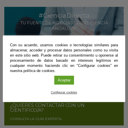
#CienciaDirecta
TU FUENTE DE NOTICIAS SOBRE CIENCIA
ANDALUZA
MÁS INFORMACIÓN
Con su acuerdo, usamos cookies o tecnologías similares para
almacenar, acceder y procesar datos personales como su visita
SUSCRÍBETE
en este sitio web. Puede retirar su consentimiento u oponerse al
procesamiento de datos basado en intereses legítimos en
cualquier momento haciendo clic en "Configurar cookies" en
nuestra política de cookies.
¿ERES CIENTÍFICO/A Y QUIERES DIFUNDIR
TUS RESULTADOS?
Aceptar
CONTÁCTANOS
Configurar cookies
¿QUIERES CONTACTAR CON UN
CIENTÍFICO/A?
CONSULTA LA GUÍA EXPERTA