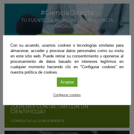
#CienciaDirecta
TU FUENTE DE NOTICIAS SOBRE CIENCIA
ANDALUZA
MÁS INFORMACIÓN
Con su acuerdo, usamos cookies o tecnologías similares para
SUSCRÍBETE
almacenar, acceder y procesar datos personales como su visita
en este sitio web. Puede retirar su consentimiento u oponerse al
procesamiento de datos basado en intereses legítimos en
cualquier momento haciendo clic en "Configurar cookies" en
nuestra política de cookies.
¿ERES CIENTÍFICO/A Y QUIERES DIFUNDIR
TUS RESULTADOS?
Aceptar
CONTÁCTANOS
Configurar cookies
¿QUIERES CONTACTAR CON UN
CIENTÍFICO/A?
CONSULTA LA GUÍA EXPERTA