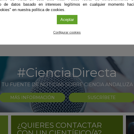
to de datos basado en intereses legítimos en cualquier momento haci
okies" en nuestra política de cookies.
Aceptar
Configurar cookies
#CienciaDirecta
TU FUENTE DE NOTICIAS SOBRE CIENCIA ANDALUZA
MÁS INFORMACIÓN
SUSCRÍBETE
¿QUIERES CONTACTAR
CON UN CIENTÍFICO/A?