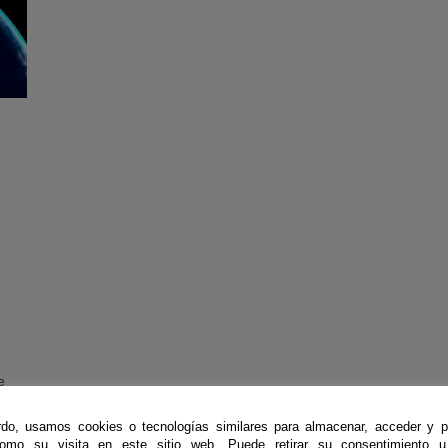
e
ud
ón
do, usamos cookies o tecnologías similares para almacenar, acceder y p
 a
como su visita en este sitio web. Puede retirar su consentimiento u