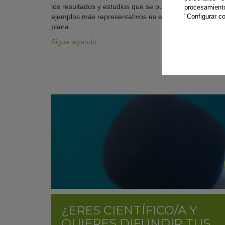
los resultados y estudios que se publican. Uno de los
procesamien
"Configurar co
ejemplos más representativos es el mito de la Tierra
plana.
Sigue leyendo
¿ERES CIENTÍFICO/A Y
QUIERES DIFUNDIR TUS