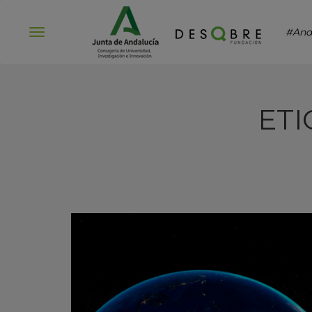
#And
Abrir
menú
ETI