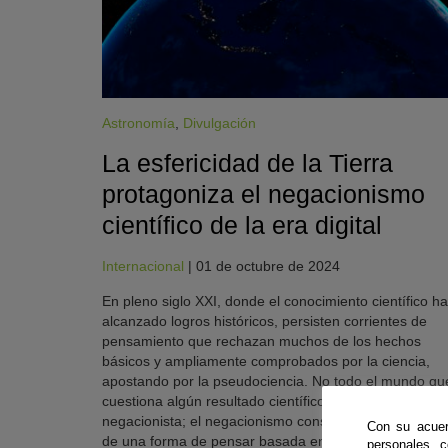
Astronomía
,
Divulgación
La esfericidad de la Tierra
protagoniza el negacionismo
científico de la era digital
Internacional
|
01 de octubre de 2024
KY
En pleno siglo XXI, donde el conocimiento científico ha
alcanzado logros históricos, persisten corrientes de
pensamiento que rechazan muchos de los hechos
básicos y ampliamente comprobados por la ciencia,
apostando por la pseudociencia. No todo el mundo qu
cuestiona algún resultado científico muestra una actit
negacionista; el negacionismo consiste en la promoci
Con su acuer
de una forma de pensar basada en el rechazo tajante
personales 