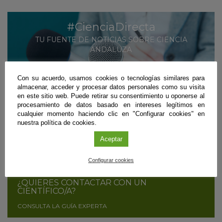
#CienciaDirecta
TU FUENTE DE NOTICIAS SOBRE CIENCIA
ANDALUZA
MÁS INFORMACIÓN
Con su acuerdo, usamos cookies o tecnologías similares para
almacenar, acceder y procesar datos personales como su visita
SUSCRÍBETE
en este sitio web. Puede retirar su consentimiento u oponerse al
procesamiento de datos basado en intereses legítimos en
cualquier momento haciendo clic en "Configurar cookies" en
nuestra política de cookies.
¿ERES CIENTÍFICO/A Y QUIERES DIFUNDIR
TUS RESULTADOS?
Aceptar
CONTÁCTANOS
Configurar cookies
¿QUIERES CONTACTAR CON UN
CIENTÍFICO/A?
CONSULTA LA GUÍA EXPERTA