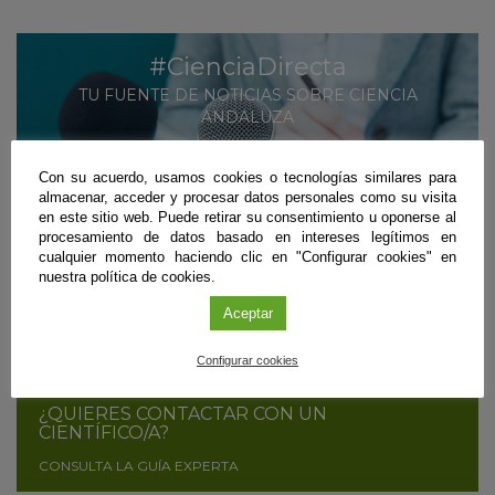
#CienciaDirecta
TU FUENTE DE NOTICIAS SOBRE CIENCIA
ANDALUZA
MÁS INFORMACIÓN
Con su acuerdo, usamos cookies o tecnologías similares para
almacenar, acceder y procesar datos personales como su visita
SUSCRÍBETE
en este sitio web. Puede retirar su consentimiento u oponerse al
procesamiento de datos basado en intereses legítimos en
cualquier momento haciendo clic en "Configurar cookies" en
nuestra política de cookies.
¿ERES CIENTÍFICO/A Y QUIERES DIFUNDIR
TUS RESULTADOS?
Aceptar
CONTÁCTANOS
Configurar cookies
¿QUIERES CONTACTAR CON UN
CIENTÍFICO/A?
CONSULTA LA GUÍA EXPERTA