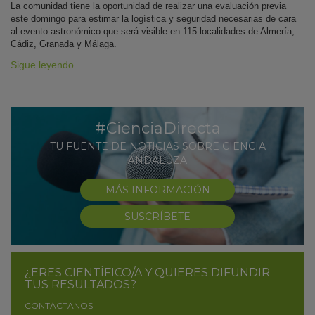
La comunidad tiene la oportunidad de realizar una evaluación previa
este domingo para estimar la logística y seguridad necesarias de cara
al evento astronómico que será visible en 115 localidades de Almería,
Cádiz, Granada y Málaga.
Sigue leyendo
#CienciaDirecta
TU FUENTE DE NOTICIAS SOBRE CIENCIA
ANDALUZA
MÁS INFORMACIÓN
SUSCRÍBETE
¿ERES CIENTÍFICO/A Y QUIERES DIFUNDIR
TUS RESULTADOS?
CONTÁCTANOS