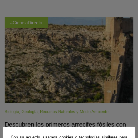
#CienciaDirecta
Biología
,
Geología
,
Recursos Naturales y Medio Ambiente
Descubren los primeros arrecifes fósiles con
crecimientos horizontales de hace 6,5 millones
Con su acuerdo, usamos cookies o tecnologías similares para