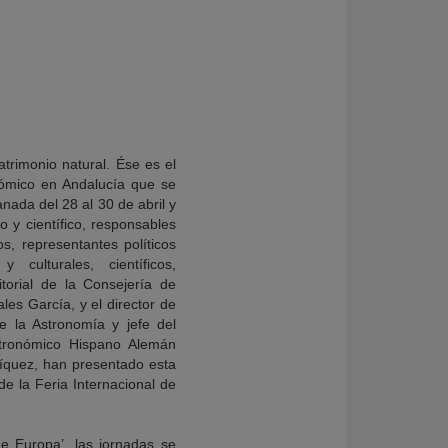
atrimonio natural. Ése es el
nómico en Andalucía que se
nada del 28 al 30 de abril y
o y científico, responsables
s, representantes políticos
 culturales, científicos,
torial de la Consejería de
s García, y el director de
e la Astronomía y jefe del
tronómico Hispano Alemán
ríquez, han presentado esta
de la Feria Internacional de
.
e Europa’, las jornadas se