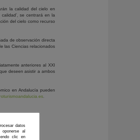
rán la calidad del cielo en
 calidad’, se centrará en la
tación del cielo como recurso
ñada de observación directa
 de las Ciencias relacionados
atamente anteriores al XXI
 que deseen asistir a ambos
nómico en Andalucía pueden
roturismoandalucia.es
.
rocesar datos
 oponerse al
endo clic en