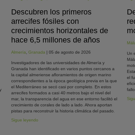
Descubren los primeros
De
arrecifes fósiles con
re
crecimientos horizontales de
mo
hace 6,5 millones de años
Mál
Almería
,
Granada
|
05 de agosto de 2026
Un e
Mála
Investigadores de las universidades de Almería y
moto
Granada han identificado en varios puntos cercanos a
Esta
la capital almeriense afloramientos de origen marino
el f
correspondientes a la época geológica previa en la que
efic
el Mediterráneo se secó casi por completo. En estos
y
fallo
arrecifes formados a casi 40 metros bajo el nivel del
Sig
mar, la transparencia del agua en ese entorno facilitó el
crecimiento de corales de lado a lado. Ahora aportan
pistas para reconstruir la historia climática del pasado.
Sigue leyendo