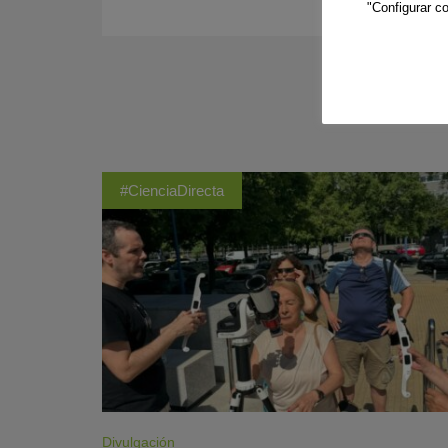
"Configurar co
#CienciaDirecta
Divulgación