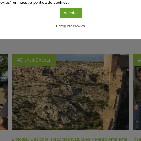
okies" en nuestra política de cookies.
Aceptar
Configurar cookies
ÚLTIMAS PUBLICACIONES
#CienciaDirecta
#
Biología
,
Geología
,
Recursos Naturales y Medio Ambiente
Inge