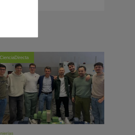
CienciaDirecta
nierías