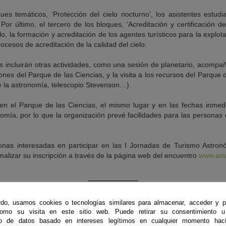
es temáticos, ‘Protección del cielo nocturno’, los asistentes estudia
Por último, el tercero de los bloques, ‘Acreditación y certificación de
elo, la formación y acreditación de los agentes turísticos para la explo
rocesos de acreditación de la calidad del cielo.
s incluirán otras actividades, como una sesión de planetario, acompa
iones del Parque de las Ciencias, y la visita a los recursos del Parque
e la astronomía, telescopio Stevenson…).
en el Parque de las Ciencias, el mismo lugar y en las fechas inmedi
omía, por lo que la organización prevé facilidades para las personas
onas interesadas en participar en las I Jornadas de Turismo Astro
rmalizar su inscripción a través de la página web del encuentro
www.ast
do, usamos cookies o tecnologías similares para almacenar, acceder y p
como su visita en este sitio web. Puede retirar su consentimiento u
to de datos basado en intereses legítimos en cualquier momento haci