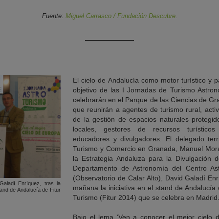
Fuente:
Miguel Carrasco / Fundación Descubre.
El cielo de Andalucía como motor turístico y p
objetivo de las I Jornadas de Turismo Astro
celebrarán en el Parque de las Ciencias de Gra
que reunirán a agentes de turismo rural, activ
de la gestión de espacios naturales protegido
locales, gestores de recursos turísticos y
educadores y divulgadores. El delegado terri
Turismo y Comercio en Granada, Manuel Morale
la Estrategia Andaluza para la Divulgación d
Departamento de Astronomía del Centro As
(Observatorio de Calar Alto), David Galadí En
aladí Enríquez, tras la
mañana la iniciativa en el stand de Andalucía 
stand de Andalucía de Fitur
Turismo (Fitur 2014) que se celebra en Madrid
Bajo el lema ‘Ven a conocer el mejor cielo d