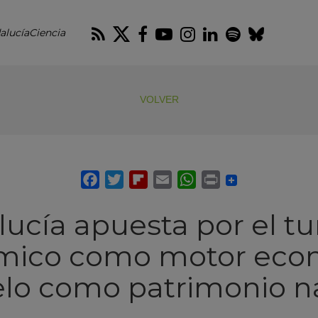
RSS
Twitter
Facebook
Youtube
Instagram
LinkedIn
Spotify
Blues
alucíaCiencia
VOLVER
ucía apuesta por el t
mico como motor eco
elo como patrimonio n