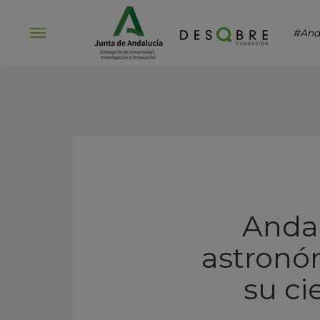
#And
Abrir
menú
Andal
astronó
su ci