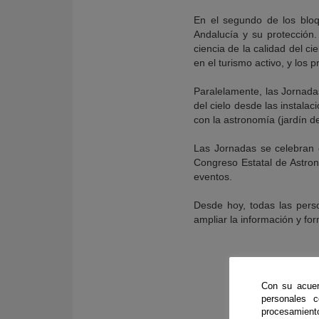
En el segundo de los bloqu
Andalucía y su protección. 
ciencia de la calidad del ci
en el turismo activo, y los p
Paralelamente, las Jornada
del cielo desde las instalac
con la astronomía (jardín d
Las Jornadas se celebran 
Congreso Estatal de Astron
eventos.
Desde hoy, todas las pers
ampliar la información y fo
Con su acuer
personales 
procesamien