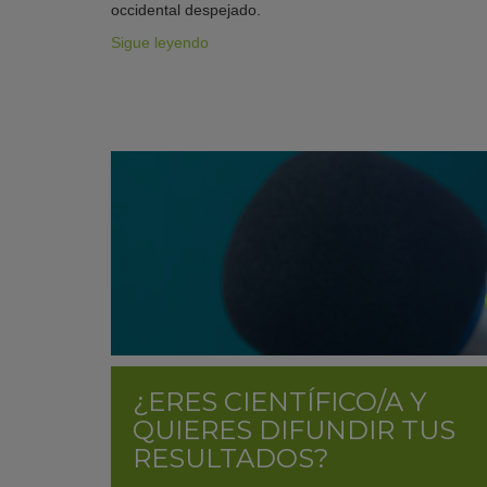
occidental despejado.
Sigue leyendo
¿ERES CIENTÍFICO/A Y
QUIERES DIFUNDIR TUS
RESULTADOS?