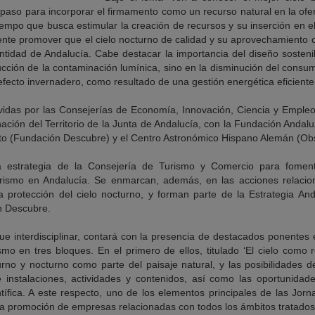
paso para incorporar el firmamento como un recurso natural en la ofert
tiempo que busca estimular la creación de recursos y su inserción en el t
te promover que el cielo nocturno de calidad y su aprovechamiento cien
ntidad de Andalucía. Cabe destacar la importancia del diseño sosteni
ucción de la contaminación lumínica, sino en la disminución del consu
fecto invernadero, como resultado de una gestión energética eficiente
idas por las Consejerías de Economía, Innovación, Ciencia y Empleo
ión del Territorio de la Junta de Andalucía, con la Fundación Andalu
to (Fundación Descubre) y el Centro Astronómico Hispano Alemán (Obse
 estrategia de la Consejería de Turismo y Comercio para fomenta
turismo en Andalucía. Se enmarcan, además, en las acciones relacion
 protección del cielo nocturno, y forman parte de la Estrategia An
n Descubre.
ue interdisciplinar, contará con la presencia de destacados ponentes 
mo en tres bloques. En el primero de ellos, titulado ‘El cielo como re
urno y nocturno como parte del paisaje natural, y las posibilidades d
de instalaciones, actividades y contenidos, así como las oportunida
tífica. A este respecto, uno de los elementos principales de las Jorn
la promoción de empresas relacionadas con todos los ámbitos tratados