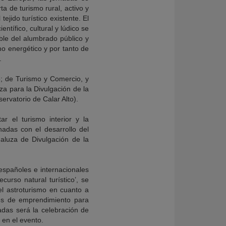
a de turismo rural, activo y
ejido turístico existente. El
tífico, cultural y lúdico se
ble del alumbrado público y
mo energético y por tanto de
.
; de Turismo y Comercio, y
za para la Divulgación de la
rvatorio de Calar Alto).
r el turismo interior y la
adas con el desarrollo del
daluza de Divulgación de la
españoles e internacionales
curso natural turístico’, se
el astroturismo en cuanto a
des de emprendimiento para
adas será la celebración de
 en el evento.