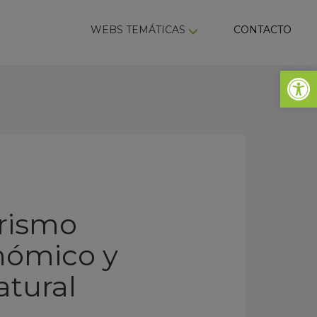
ky
WEBS TEMÁTICAS
CONTACTO
Abrir 
urismo
nómico y
atural