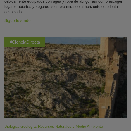
debidamente equipados con agua y ropa de abrigo, así como escoger
lugares abiertos y seguros, siempre mirando al horizonte occidental
despejado.
Sigue leyendo
#CienciaDirecta
Biología
,
Geología
,
Recursos Naturales y Medio Ambiente