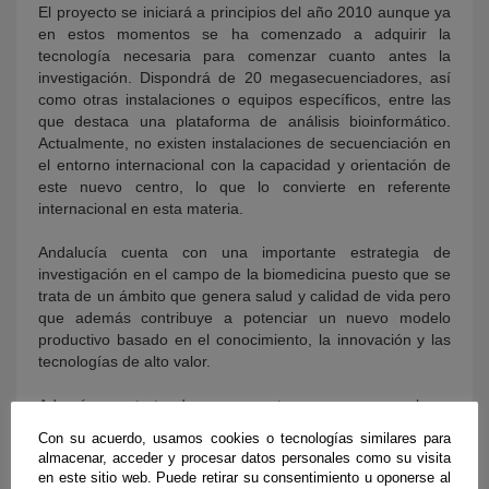
El proyecto se iniciará a principios del año 2010 aunque ya
en estos momentos se ha comenzado a adquirir la
tecnología necesaria para comenzar cuanto antes la
investigación. Dispondrá de 20 megasecuenciadores, así
como otras instalaciones o equipos específicos, entre las
que destaca una plataforma de análisis bioinformático.
Actualmente, no existen instalaciones de secuenciación en
el entorno internacional con la capacidad y orientación de
este nuevo centro, lo que lo convierte en referente
internacional en esta materia.
Andalucía cuenta con una importante estrategia de
investigación en el campo de la biomedicina puesto que se
trata de un ámbito que genera salud y calidad de vida pero
que además contribuye a potenciar un nuevo modelo
productivo basado en el conocimiento, la innovación y las
tecnologías de alto valor.
Además, se trata de un proyecto en ocupan un lugar
destacado las tecnologías de la información y de la
Con su acuerdo, usamos cookies o tecnologías similares para
comunicación, junto con una nueva área de desarrollo
almacenar, acceder y procesar datos personales como su visita
científico, la bioinformática.
en este sitio web. Puede retirar su consentimiento u oponerse al