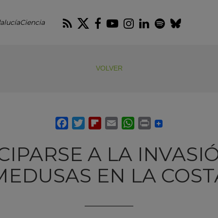
RSS
Twitter
Facebook
Youtube
Instagram
LinkedIn
Spotify
Blues
alucíaCiencia
VOLVER
CIPARSE A LA INVASI
MEDUSAS EN LA COST