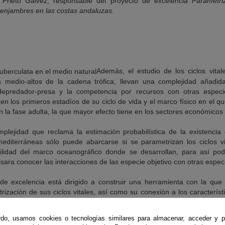
a Prieto Gálvez, responsable del proyecto de excelencia
Parametri
enjambres en las costas andaluzas
.
Además, el estudio de los ciclos vita
s medio-altos de la cadena trófica, llevan una complejidad añad
 depredador-presa y la competencia por recursos con otras especi
en los primeros estadíos de su ciclo de vida y el marco físico en el q
n la fase adulta, la que mayor efecto tiene en los sectores económicos d
plejidad que reclama la estimación probabilística de la existencia
mediterráneas sólo puede abarcarse si se parametrizan los ciclos vi
abilidad del marco oceanográfico donde se desarrollan, para así pod
sara conocer las interacciones de las especie objetivo con otras espec
de excelencia está dirigido a construir una herramienta con la que e
zación de sus ciclos vitales, así como su conexión a los característi
uerzo experimental se va a realizar con las especies
Cotylorhiza tuber
ocidas biológicamente y al mismo tiempo las que suelen generar m
do, usamos cookies o tecnologías similares para almacenar, acceder y p
 de lo posible se pretende explorar la posibilidad de parametrizar a