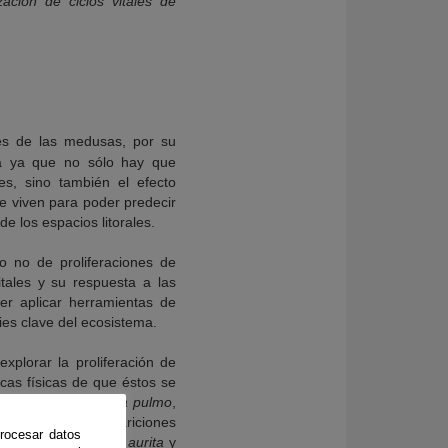
zación de ciclos vitales de
les de las medusas, por su
ida ya que no sólo hay que
es, sino también el efecto
ue viven para poder predecir
e los espacios litorales.
 o no de proliferaciones de
tales y su respuesta a las
er aplicar herramientas de
ies clave del ecosistema.
xplorar la proliferación de
cas físicas de que éstos se
culata
y
Rhizostoma pulmo
,
ayor número de apariciones
rocesar datos
 las especies
Aurelia aurita
y