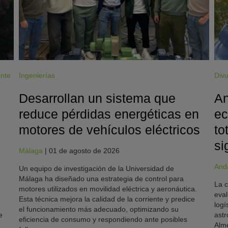
ente
Ingenierías
Divu
Desarrollan un sistema que
An
reduce pérdidas energéticas en
ec
motores de vehículos eléctricos
to
si
Málaga
|
01 de agosto de 2026
And
Un equipo de investigación de la Universidad de
Málaga ha diseñado una estrategia de control para
La c
motores utilizados en movilidad eléctrica y aeronáutica.
eval
Esta técnica mejora la calidad de la corriente y predice
logí
el funcionamiento más adecuado, optimizando su
e
astr
eficiencia de consumo y respondiendo ante posibles
Alme