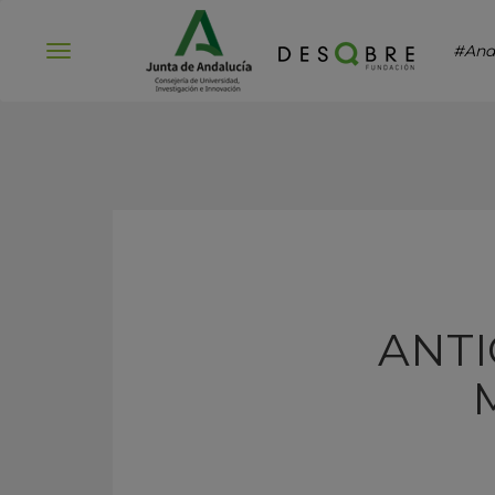
#And
Abrir
menú
ANTI