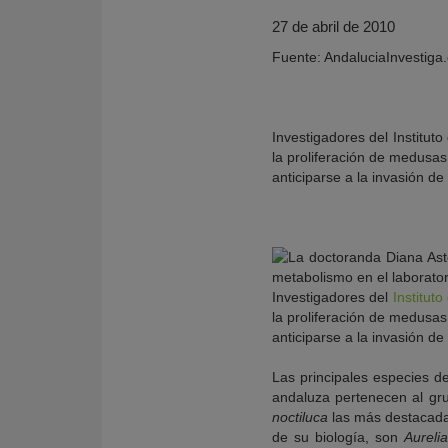
27 de abril de 2010
Fuente: AndaluciaInvestiga
Investigadores del Institu
la proliferación de medusas
anticiparse a la invasión de
KY
Investigadores del
Institut
la proliferación de medusas
anticiparse a la invasión de
Las principales especies 
andaluza pertenecen al gru
noctiluca
las más destacadas
de su biología, son
Aurelia