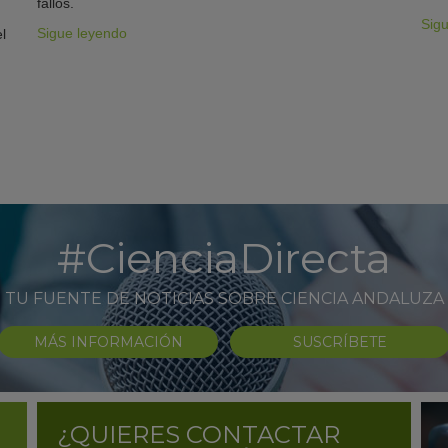
fallos.
Sig
Sigue leyendo
l
#CienciaDirecta
TU FUENTE DE NOTICIAS SOBRE CIENCIA ANDALUZA
MÁS INFORMACIÓN
SUSCRÍBETE
¿QUIERES CONTACTAR