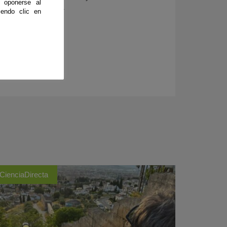
 oponerse al
iografía», subraya.
endo clic en
CienciaDirecta