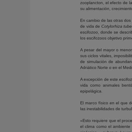
zooplancton, el efecto de l
su alimentación, crecimient
En cambio de las otras dos 
de vida de
Cotylorhiza tube
escifozoo, donde se descri
los escifozoos objetivo pri
A pesar del mayor o menor 
sus ciclos vitales, imposib
de simulación de abundan
Adriático Norte o en el Med
A excepción de este escifoz
vida como animales bentó
epipelágica.
El marco físico en el que d
las inestabilidades de turbu
«Esto requiere que el proc
el clima como el ambiente 