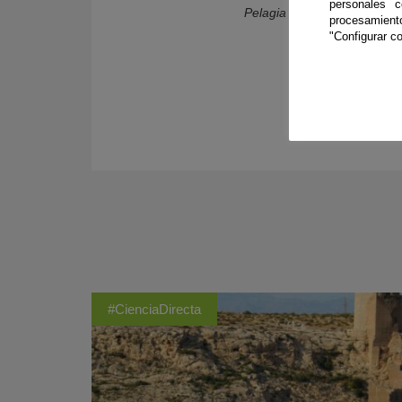
personales 
Pelagia noctiluca
de forma e
procesamien
"Configurar co
#CienciaDirecta