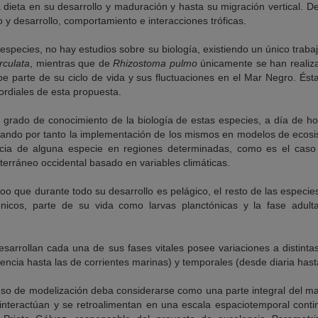
a dieta en su desarrollo y maduración y hasta su migración vertical. D
o y desarrollo, comportamiento e interacciones tróficas.
especies, no hay estudios sobre su biología, existiendo un único trabaj
rculata
, mientras que de
Rhizostoma pulmo
únicamente se han realiza
be parte de su ciclo de vida y sus fluctuaciones en el Mar Negro. Ést
mordiales de esta propuesta.
grado de conocimiento de la biología de estas especies, a día de h
ilitando por tanto la implementación de los mismos en modelos de ecosi
cia de alguna especie en regiones determinadas, como es el cas
iterráneo occidental basado en variables climáticas.
oo que durante todo su desarrollo es pelágico, el resto de las especie
nicos, parte de su vida como larvas planctónicas y la fase adul
esarrollan cada una de sus fases vitales posee variaciones a distint
lencia hasta las de corrientes marinas) y temporales (desde diaria hasta
eso de modelización deba considerarse como una parte integral del ma
interactúan y se retroalimentan en una escala espaciotemporal cont