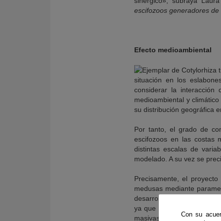
sinérgico», subraya Laur
escifozoos generadores de 
Efecto medioambiental
situación en los eslabone
considerar la interacción
medioambiental y climático 
su distribución geográfica e
Por tanto, el grado de com
escifozoos en las costas 
distintas escalas de vari
modelado. A su vez se preci
Precisamente, el proyecto 
medusas mediante parametri
desarrollan. «El mayor esf
ya que son las más descon
Con su acuer
masivas, pero en la medida