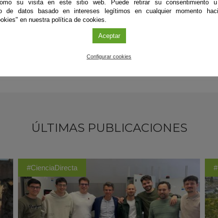
como su visita en este sitio web. Puede retirar su consentimiento u
xperimental además de transformando adecuadamente datos de la bibl
to de datos basado en intereses legítimos en cualquier momento haci
okies" en nuestra política de cookies.
Aceptar
Configurar cookies
ÚLTIMAS PUBLICACIONES
#CienciaDirecta
#