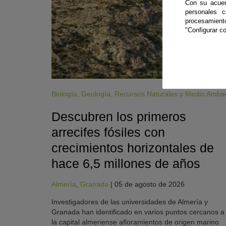
Con su acuer
personales 
procesamien
"Configurar co
Biología
,
Geología
,
Recursos Naturales y Medio Ambi
Descubren los primeros
arrecifes fósiles con
crecimientos horizontales de
hace 6,5 millones de años
Almería
,
Granada
|
05 de agosto de 2026
Investigadores de las universidades de Almería y
Granada han identificado en varios puntos cercanos a
la capital almeriense afloramientos de origen marino