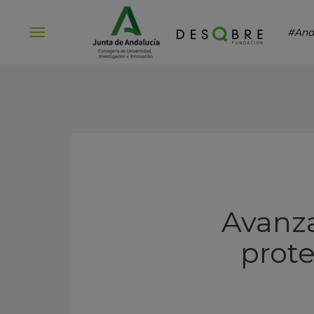
#And
Abrir
menú
Avanza
prot