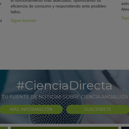
el funcionamiento más adecuado, optimizando su
e
astr
eficiencia de consumo y respondiendo ante posibles
Alme
fallos.
Sig
Sigue leyendo
l
#CienciaDirecta
TU FUENTE DE NOTICIAS SOBRE CIENCIA ANDALUZA
MÁS INFORMACIÓN
SUSCRÍBETE