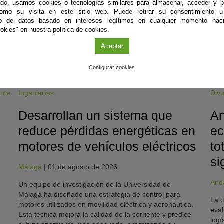
do, usamos cookies o tecnologías similares para almacenar, acceder y p
como su visita en este sitio web. Puede retirar su consentimiento u
to de datos basado en intereses legítimos en cualquier momento haci
okies" en nuestra política de cookies.
Aceptar
Configurar cookies
ente
Ingenierías
Divu
Desarrollan un sistema que
An
reduce pérdidas energéticas en
ec
motores de vehículos eléctricos
to
si
Málaga
|
01 de agosto de 2026
And
Un equipo de investigación de la Universidad de
Málaga ha diseñado una estrategia de control para
La c
motores utilizados en movilidad eléctrica y aeronáutica.
eval
Esta técnica mejora la calidad de la corriente y predice
logí