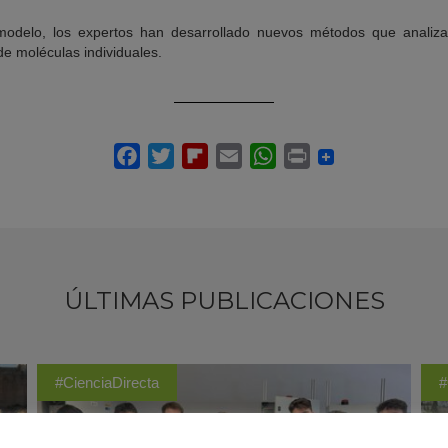
odelo, los expertos han desarrollado nuevos métodos que analizan
de moléculas individuales.
ÚLTIMAS PUBLICACIONES
#CienciaDirecta
#