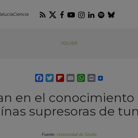
RSS
Twitter
Facebook
Youtube
Instagram
LinkedIn
Spotify
Blues
alucíaCiencia
VOLVER
n en el conocimiento
eínas supresoras de tu
Fuente:
Universidad de Sevilla