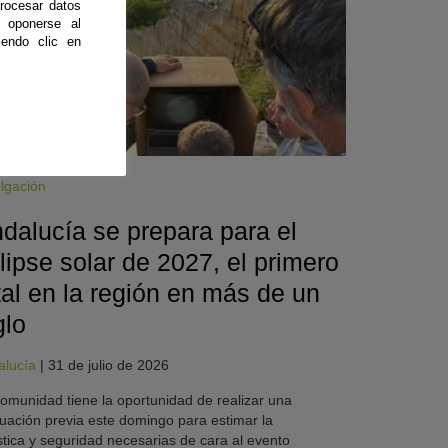
rocesar datos
 oponerse al
endo clic en
lgación
dalucía se prepara para el
lipse solar de 2027, el primero
tal en la región en más de un
glo
alucía
|
31 de julio de 2026
omunidad tiene la oportunidad de realizar una
uación previa este domingo para estimar la
stica y seguridad necesarias de cara al evento