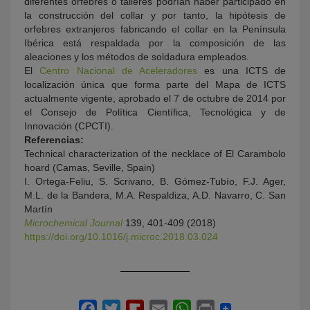
diferentes orfebres o talleres podrían haber participado en
la construcción del collar y por tanto, la hipótesis de
orfebres extranjeros fabricando el collar en la Península
Ibérica está respaldada por la composición de las
aleaciones y los métodos de soldadura empleados.
El
Centro Nacional de Aceleradores
es una ICTS de
localización única que forma parte del Mapa de ICTS
actualmente vigente, aprobado el 7 de octubre de 2014 por
el Consejo de Política Científica, Tecnológica y de
Innovación (CPCTI).
Referencias:
Technical characterization of the necklace of El Carambolo
hoard (Camas, Seville, Spain)
I. Ortega-Feliu, S. Scrivano, B. Gómez-Tubío, F.J. Ager,
M.L. de la Bandera, M.A. Respaldiza, A.D. Navarro, C. San
Martín
Microchemical Journal
139, 401-409 (2018)
https://doi.org/10.1016/j.microc.2018.03.024