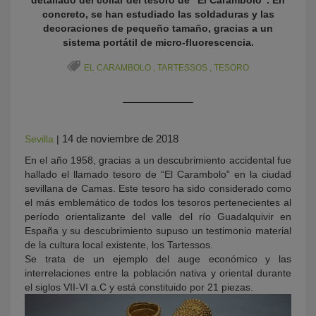
detallado del collar del tesoro de “El Carambolo”. En
concreto, se han estudiado las soldaduras y las
decoraciones de pequeño tamaño, gracias a un
sistema portátil de micro-fluorescencia.
EL CARAMBOLO
,
TARTESSOS
,
TESORO
14 de noviembre de 2018
Sevilla
|
KY
En el año 1958, gracias a un descubrimiento accidental fue
hallado el llamado tesoro de “El Carambolo” en la ciudad
sevillana de Camas. Este tesoro ha sido considerado como
el más emblemático de todos los tesoros pertenecientes al
período orientalizante del valle del río Guadalquivir en
España y su descubrimiento supuso un testimonio material
de la cultura local existente, los Tartessos.
Se trata de un ejemplo del auge económico y las
interrelaciones entre la población nativa y oriental durante
el siglos VII-VI a.C y está constituido por 21 piezas.