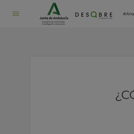
#And
Abrir
menú
¿C