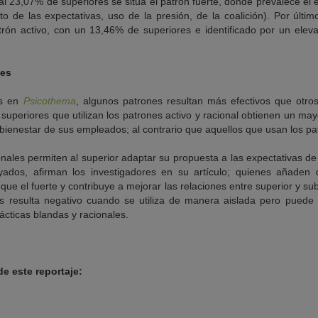
 al 23,07% de superiores se sitúa el patrón fuerte, donde prevalece el 
o de las expectativas, uso de la presión, de la coalición). Por últi
trón activo, con un 13,46% de superiores e identificado por un ele
tes
os en
Psicothema
, algunos patrones resultan más efectivos que otros 
superiores que utilizan los patrones activo y racional obtienen un m
y bienestar de sus empleados; al contrario que aquellos que usan los pa
ionales permiten al superior adaptar su propuesta a las expectativas 
ados, afirman los investigadores en su artículo; quienes añaden 
ue el fuerte y contribuye a mejorar las relaciones entre superior y su
s resulta negativo cuando se utiliza de manera aislada pero puede 
cticas blandas y racionales.
e este reportaje: