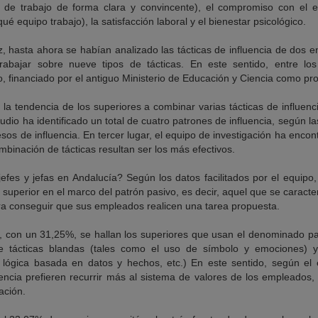
de trabajo de forma clara y convincente), el compromiso con el e
ué equipo trabajo), la satisfacción laboral y el bienestar psicológico.
, hasta ahora se habían analizado las tácticas de influencia de dos 
rabajar sobre nueve tipos de tácticas. En este sentido, entre lo
, financiado por el antiguo Ministerio de Educación y Ciencia como pro
 la tendencia de los superiores a combinar varias tácticas de influenci
udio ha identificado un total de cuatro patrones de influencia, según l
sos de influencia. En tercer lugar, el equipo de investigación ha enco
inación de tácticas resultan ser los más efectivos.
efes y jefas en Andalucía? Según los datos facilitados por el equipo
uperior en el marco del patrón pasivo, es decir, aquel que se caract
ara conseguir que sus empleados realicen una tarea propuesta.
 con un 31,25%, se hallan los superiores que usan el denominado pat
 tácticas blandas (tales como el uso de símbolo y emociones) y d
 lógica basada en datos y hechos, etc.) En este sentido, según el 
encia prefieren recurrir más al sistema de valores de los empleados,
ación.