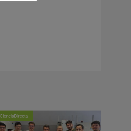
CienciaDirecta