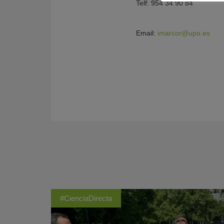
Telf: 954 34 90 84
Email:
imarcor@upo.es
#CienciaDirecta