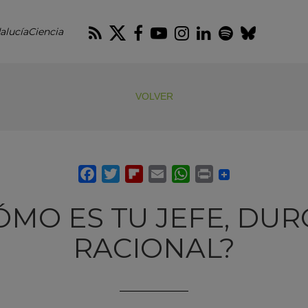
RSS
Twitter
Facebook
Youtube
Instagram
LinkedIn
Spotify
Blues
alucíaCiencia
VOLVER
ÓMO ES TU JEFE, DUR
RACIONAL?