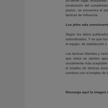
En tercer lugar, incluyendo
(evaluación del cumplimient
pasivo, se encuentra el pa
tácticas de influencia.
Los jefes más convincen
Según los datos publicad
subordinados. Y es que los 
el equipo, de satisfacción 
Las tácticas blandas y rac
que éstos se sienten apoy
socialmente más aceptable q
el empleo de tácticas dura
combina con el empleo de tá
Descarga aquí la imagen d