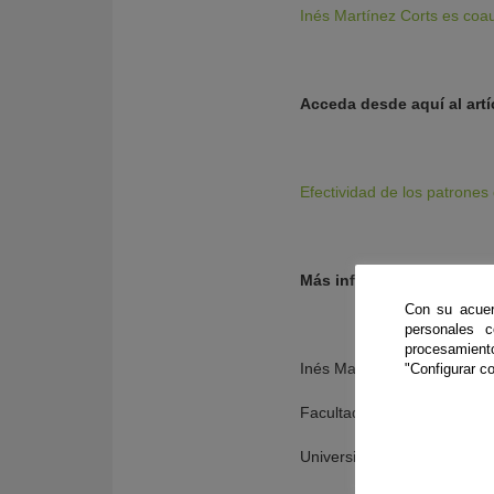
Inés Martínez Corts es coau
Acceda desde aquí al art
Efectividad de los patrones 
Más información:
Con su acuer
personales 
procesamien
Inés Martínez Corts
"Configurar co
Facultad de Ciencias Socia
Universidad Pablo de Olavi