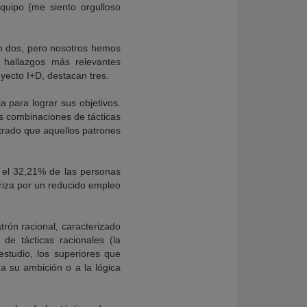
quipo (me siento orgulloso
en dos, pero nosotros hemos
s hallazgos más relevantes
yecto I+D, destacan tres.
a para lograr sus objetivos.
as combinaciones de tácticas
ntrado que aquellos patrones
, el 32,21% de las personas
eriza por un reducido empleo
rón racional, caracterizado
e tácticas racionales (la
estudio, los superiores que
 a su ambición o a la lógica