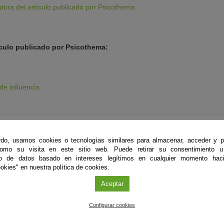
tora del artículo publicado por Psicothema
ículo publicado por Psicothema:
de influencia
do, usamos cookies o tecnologías similares para almacenar, acceder y p
como su visita en este sitio web. Puede retirar su consentimiento u
to de datos basado en intereses legítimos en cualquier momento haci
okies" en nuestra política de cookies.
Aceptar
les
Configurar cookies
de