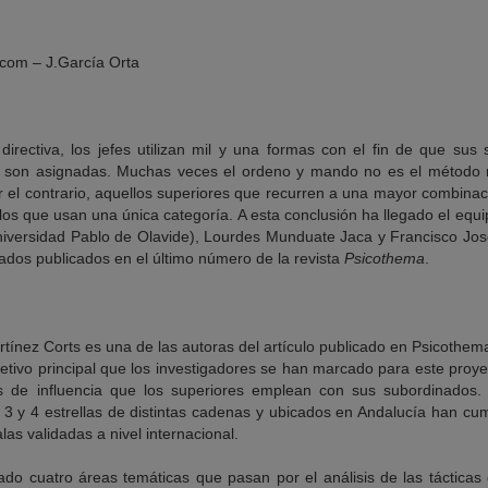
.com – J.García Orta
directiva, los jefes utilizan mil y una formas con el fin de que su
 le son asignadas. Muchas veces el ordeno y mando no es el método m
 el contrario, aquellos superiores que recurren a una mayor combinaci
los que usan una única categoría. A esta conclusión ha llegado el equ
niversidad Pablo de Olavide), Lourdes Munduate Jaca y Francisco Jo
ltados publicados en el último número de la revista
Psicothema
.
etivo principal que los investigadores se han marcado para este proyec
es de influencia que los superiores emplean con sus subordinados. 
3 y 4 estrellas de distintas cadenas y ubicados en Andalucía han cu
as validadas a nivel internacional.
o cuatro áreas temáticas que pasan por el análisis de las tácticas de