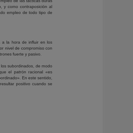
empleo de las tácticas duras
mo, y como contraposición al
vado empleo de todo tipo de
a la hora de influir en los
ayor nivel de compromiso con
trones fuerte y pasivo.
de los subordinados, de modo
que el patrón racional «es
bordinado». En este sentido,
resultar positivo cuando se