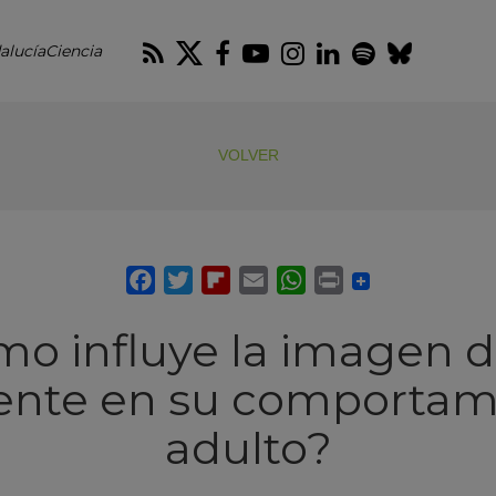
RSS
Twitter
Facebook
Youtube
Instagram
LinkedIn
Spotify
Blues
alucíaCiencia
VOLVER
o influye la imagen 
ente en su comportam
adulto?