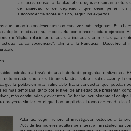
fármacos, consumo de alcohol o drogas se suman a otras ca
de ansiedad o de depresión, que desempeñan un p
autoconciencia sobre el físico, según los expertos.
los que toman los adolescentes son cada vez más exigentes. Esto hace
se adopten medidas para modificarla, como hacer dieta o ejercicio. E
eciendo múltiples relaciones directas e indirectas entre ellas para o
nostique las consecuencias”, afirma a la Fundación Descubre el i
artículo.
en
riables extraídas a través de una batería de preguntas realizadas a 
an determinado que a los 16 años la idea sobre insatisfacción y la or
argo, la población más vulnerable hacia conductas que puedan pe
es más temprana, tanto por el nivel de ansiedad que presentan como 
rivan, más continuadas y exigentes. De hecho, actualmente el equipo 
tro proyecto similar en el que han ampliado el rango de edad a los 
Además, según refiere el investigador, estudios anterio
70% de las mujeres adultas se muestran insatisfechas co