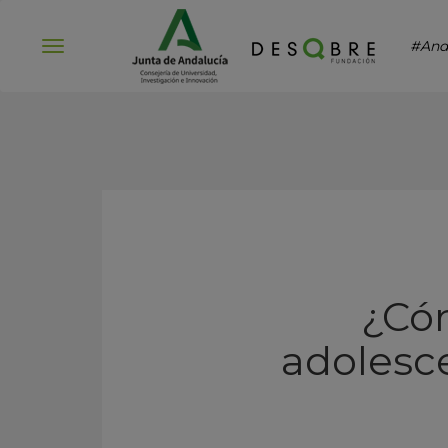
#And
Abrir
menú
¿Cóm
adolesc