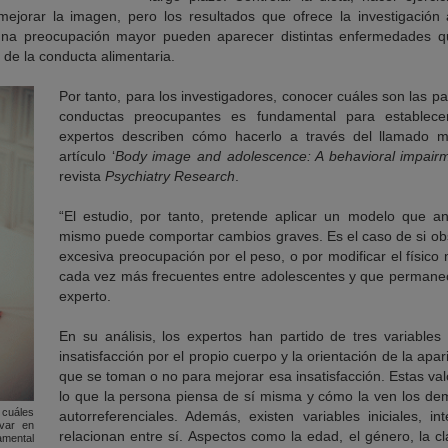
mejorar la imagen, pero los resultados que ofrece la investigació
 una preocupación mayor pueden aparecer distintas enfermedades q
 de la conducta alimentaria.
Por tanto, para los investigadores, conocer cuáles son las 
conductas preocupantes es fundamental para establec
expertos describen cómo hacerlo a través del llamado 
artículo ‘
Body image and adolescence: A behavioral impair
revista
Psychiatry Research
.
“El estudio, por tanto, pretende aplicar un modelo que an
mismo puede comportar cambios graves. Es el caso de si ob
excesiva preocupación por el peso, o por modificar el físico
cada vez más frecuentes entre adolescentes y que permanec
experto.
En su análisis, los expertos han partido de tres variables 
insatisfacción por el propio cuerpo y la orientación de la apar
que se toman o no para mejorar esa insatisfacción. Estas va
lo que la persona piensa de sí misma y cómo la ven los de
 cuáles
autorreferenciales. Además, existen variables iniciales, i
var en
relacionan entre sí. Aspectos como la edad, el género, la c
mental