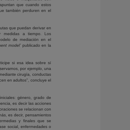
n apuntan que cuando estos
ue también perduren en el
pautas que puedan derivar en
er medidas a tiempo. Los
modelo de mediación en el
ment model’
publicado en la
ticipe si esa idea sobre sí
servamos, por ejemplo, una
 mediante cirugía, conductas
en en adultos”, concluye el
iniciales: género, grado de
iencia, es decir las acciones
loraciones se relacionan con
más, es decir, pensamientos
ntermedias y finales que se
lase social, enfermedades o