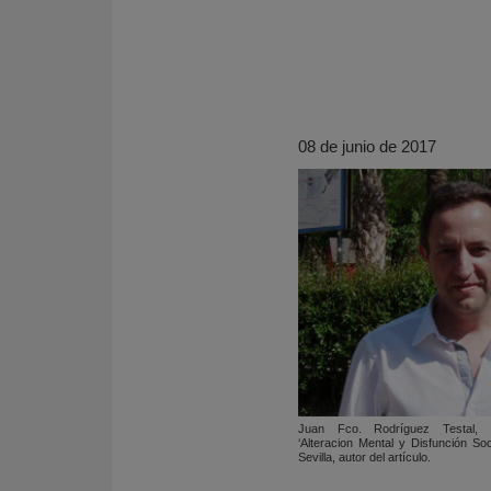
08 de junio de 2017
KY
Juan Fco. Rodríguez Testal, i
‘Alteracion Mental y Disfunción Soc
Sevilla, autor del artículo.