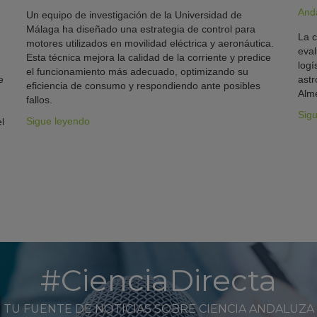
And
Un equipo de investigación de la Universidad de
Málaga ha diseñado una estrategia de control para
La c
motores utilizados en movilidad eléctrica y aeronáutica.
eval
Esta técnica mejora la calidad de la corriente y predice
logí
el funcionamiento más adecuado, optimizando su
e
astr
eficiencia de consumo y respondiendo ante posibles
Alme
fallos.
Sig
Sigue leyendo
l
#CienciaDirecta
TU FUENTE DE NOTICIAS SOBRE CIENCIA ANDALUZA