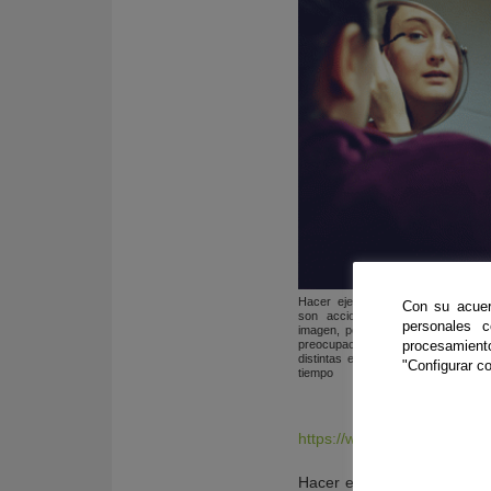
Hacer ejercicio físico o dieta o ma
Con su acuer
son acciones frecuentes para me
personales 
imagen, pero cuando se convierte
procesamien
preocupación mayor pueden a
distintas enfermedades que perdu
"Configurar co
tiempo
https://www.flickr.com/pho
Hacer ejercicio físico o d