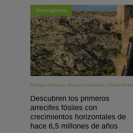
#CienciaDirecta
Biología
,
Geología
,
Recursos Naturales y Medio Ambi
Descubren los primeros
arrecifes fósiles con
crecimientos horizontales de
hace 6,5 millones de años