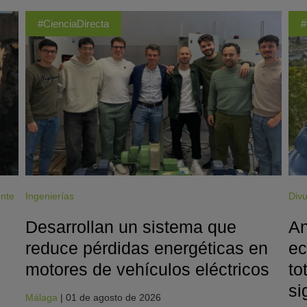
#CienciaDirecta
#
ente
Ingenierías
Divu
Desarrollan un sistema que
An
reduce pérdidas energéticas en
ec
motores de vehículos eléctricos
to
si
Málaga
|
01 de agosto de 2026