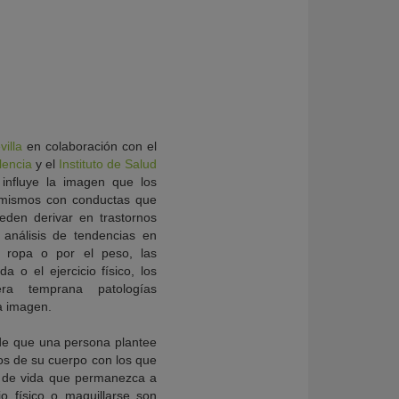
villa
en colaboración con el
lencia
y el
Instituto de Salud
influye la imagen que los
 mismos con conductas que
den derivar en trastornos
 análisis de tendencias en
a ropa o por el peso, las
da o el ejercicio físico, los
ra temprana patologías
ia imagen.
 de que una persona plantee
os de su cuerpo con los que
lo de vida que permanezca a
cio físico o maquillarse son