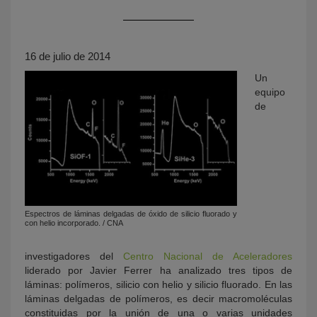
16 de julio de 2014
Un
equipo
de
KY
Espectros de láminas delgadas de óxido de silicio fluorado y
con helio incorporado. / CNA
investigadores del
Centro Nacional de Aceleradores
liderado por Javier Ferrer ha analizado tres tipos de
láminas: polímeros, silicio con helio y silicio fluorado. En las
láminas delgadas de polímeros, es decir macromoléculas
constituidas por la unión de una o varias unidades