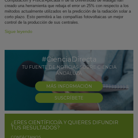
Computación y Física Aplicada II de la Universidad de Málaga han
creado una herramienta que rebaja el error un 25% con respecto a los
métodos actualmente utilizados en la predicción de la radiación solar a
corto plazo. Esto permitirá a las compañías fotovoltaicas un mejor
control de la producción de sus centrales.
Sigue leyendo
#CienciaDirecta
TU FUENTE DE NOTICIAS SOBRE CIENCIA
ANDALUZA
MÁS INFORMACIÓN
SUSCRÍBETE
¿ERES CIENTÍFICO/A Y QUIERES DIFUNDIR
TUS RESULTADOS?
CONTÁCTANOS