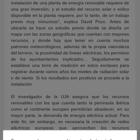
instalación de una planta de energía renovable requiere de
una gran inversión, y el estudio del recurso solar o eólico
disponible en la planta requiere, por lo tanto, de un trabajo
previo muy minucioso”, explica David Pozo. Antes de
ubicarla se hace un estudio previo donde se diseña un
mapa con las zonas geográficas que cuentan con mayores
recursos, y donde hay que tener en cuenta muchos
patrones meteorológicos, además de la propia naturaleza
del terreno, la proximidad de líneas eléctricas, los permisos
de los ayuntamientos implicados… Seguidamente se
establece una torre de medición en estos enclaves para
registrar durante varios años los niveles de radiación solar
o de viento. Si los resultados son positivos se procede a la
instalación.
El investigador de la UJA asegura que los recursos
renovables con los que cuenta tanto la península ibérica
como el continente europeo permitirían abastecer, en su
mayor parte, la demanda de energía eléctrica actual. Para
este fin, sin embargo, es necesaria la creación de redes
eléctricas europeas que aprovechen los recursos
generados en las zonas donde hay mayor disponibilidad de