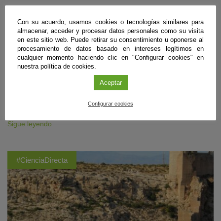
El próximo 12 de agosto, al atardecer, las miradas de curiosos y
aficionados a la astronomía apuntarán al cielo. El primero de los tres
Con su acuerdo, usamos cookies o tecnologías similares para
eclipses que se sucederán en 2026, 2027 y 2028 se iniciará a las
almacenar, acceder y procesar datos personales como su visita
19:39, y llegará a su fase máxima hacia las 20:30, para finalizar entre
en este sitio web. Puede retirar su consentimiento u oponerse al
las 21:15 y 21:25, dependiendo de la zona dónde se observe. En
procesamiento de datos basado en intereses legítimos en
Andalucía se observará de forma parcial, y aunque el Sol no esté
cualquier momento haciendo clic en "Configurar cookies" en
totalmente oculto, los expertos recomiendan protección ocular con
nuestra política de cookies.
gafas homologadas, evitar trucos caseros y poco efectivos como gafas
Aceptar
de sol convencionales, radiografías, CD o cristales ahumados, ir
debidamente equipados con agua y ropa de abrigo, así como escoger
lugares abiertos y seguros, siempre mirando al horizonte occidental
Configurar cookies
despejado.
Sigue leyendo
#CienciaDirecta