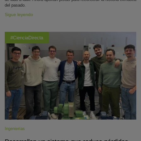
del pasado.
Sigue leyendo
#CienciaDirecta
Ingenierías