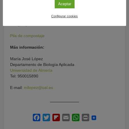
Logo del proyecto europeo FORBIOPLAST
Aceptar
Grupo de investigación de la UAL
Configurar cookies
Hongo lignocelulolítico
Pila de compostaje
Más información:
María José López
Departamento de Biología Aplicada
Universidad de Almería
Tel: 950015890
E-mail:
mllopez@ual.es