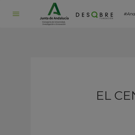
#And
Abrir
menú
EL CE