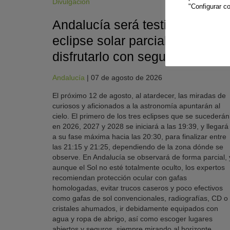
Divulgación
"Configurar co
Andalucía será testigo del
eclipse solar parcial e invita a
disfrutarlo con seguridad
Andalucía
|
07 de agosto de 2026
El próximo 12 de agosto, al atardecer, las miradas de
curiosos y aficionados a la astronomía apuntarán al
cielo. El primero de los tres eclipses que se sucederán
en 2026, 2027 y 2028 se iniciará a las 19:39, y llegará
a su fase máxima hacia las 20:30, para finalizar entre
las 21:15 y 21:25, dependiendo de la zona dónde se
observe. En Andalucía se observará de forma parcial, 
aunque el Sol no esté totalmente oculto, los expertos
recomiendan protección ocular con gafas
homologadas, evitar trucos caseros y poco efectivos
como gafas de sol convencionales, radiografías, CD o
cristales ahumados, ir debidamente equipados con
agua y ropa de abrigo, así como escoger lugares
abiertos y seguros, siempre mirando al horizonte