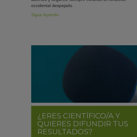
occidental despejado.
Sigue leyendo
¿ERES CIENTÍFICO/A Y
QUIERES DIFUNDIR TUS
RESULTADOS?