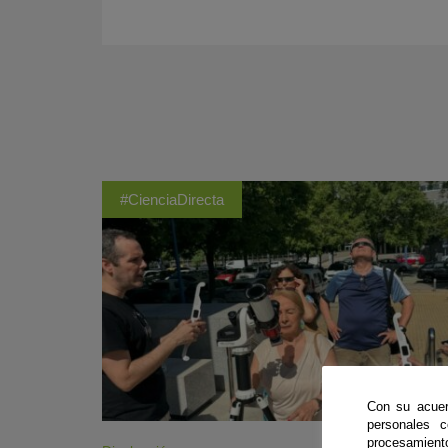
#CienciaDirecta
Con su acuer
personales 
procesamien