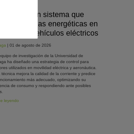
nierías
sarrollan un sistema que
duce pérdidas energéticas en
tores de vehículos eléctricos
aga
|
01 de agosto de 2026
quipo de investigación de la Universidad de
ga ha diseñado una estrategia de control para
res utilizados en movilidad eléctrica y aeronáutica.
 técnica mejora la calidad de la corriente y predice
uncionamiento más adecuado, optimizando su
iencia de consumo y respondiendo ante posibles
s.
ue leyendo