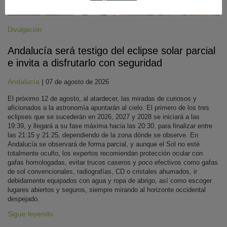
Divulgación
Andalucía será testigo del eclipse solar parcial
e invita a disfrutarlo con seguridad
Andalucía
|
07 de agosto de 2026
El próximo 12 de agosto, al atardecer, las miradas de curiosos y
aficionados a la astronomía apuntarán al cielo. El primero de los tres
eclipses que se sucederán en 2026, 2027 y 2028 se iniciará a las
19:39, y llegará a su fase máxima hacia las 20:30, para finalizar entre
las 21:15 y 21:25, dependiendo de la zona dónde se observe. En
Andalucía se observará de forma parcial, y aunque el Sol no esté
totalmente oculto, los expertos recomiendan protección ocular con
gafas homologadas, evitar trucos caseros y poco efectivos como gafas
de sol convencionales, radiografías, CD o cristales ahumados, ir
debidamente equipados con agua y ropa de abrigo, así como escoger
lugares abiertos y seguros, siempre mirando al horizonte occidental
despejado.
Sigue leyendo