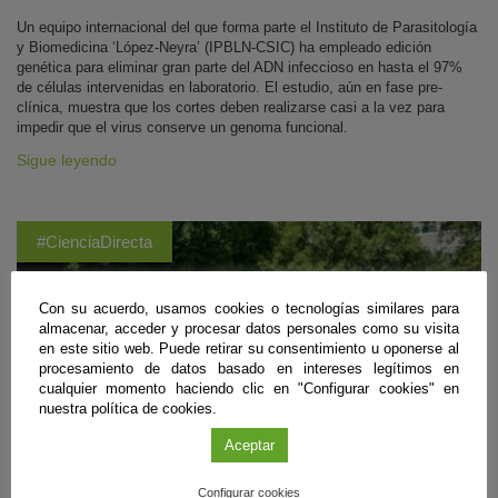
Un equipo internacional del que forma parte el Instituto de Parasitología
y Biomedicina ‘López-Neyra’ (IPBLN-CSIC) ha empleado edición
genética para eliminar gran parte del ADN infeccioso en hasta el 97%
de células intervenidas en laboratorio. El estudio, aún en fase pre-
clínica, muestra que los cortes deben realizarse casi a la vez para
impedir que el virus conserve un genoma funcional.
Sigue leyendo
#CienciaDirecta
Con su acuerdo, usamos cookies o tecnologías similares para
almacenar, acceder y procesar datos personales como su visita
en este sitio web. Puede retirar su consentimiento u oponerse al
procesamiento de datos basado en intereses legítimos en
cualquier momento haciendo clic en "Configurar cookies" en
nuestra política de cookies.
Aceptar
Configurar cookies