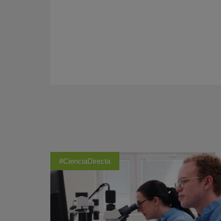
#CienciaDirecta