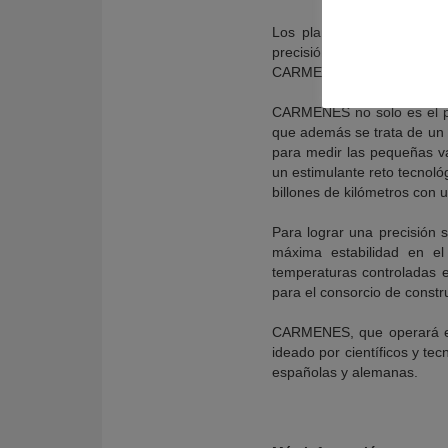
Los planetas, al girar en 
precisión adecuada, desv
CARMENES planetas parecid
CARMENES no solo es el pr
que además se trata de un 
para medir las pequeñas v
un estimulante reto tecnoló
billones de kilómetros con 
Para lograr una precisión 
máxima estabilidad en el
temperaturas controladas e
para el consorcio de constr
CARMENES, que operará en 
ideado por científicos y tec
españolas y alemanas.