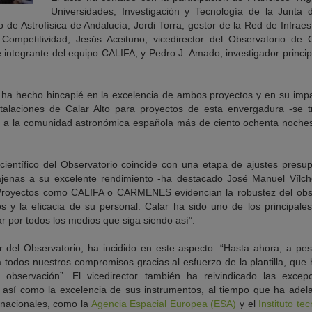
Universidades, Investigación y Tecnología de la Junta
uto de Astrofísica de Andalucía; Jordi Torra, gestor de la Red de Infra
Competitividad; Jesús Aceituno, vicedirector del Observatorio de 
e integrante del equipo CALIFA, y Pedro J. Amado, investigador prin
 ha hecho hincapié en la excelencia de ambos proyectos y en su impa
stalaciones de Calar Alto para proyectos de esta envergadura -se tr
r a la comunidad astronómica española más de ciento ochenta noches
científico del Observatorio coincide con una etapa de ajustes pres
ajenas a su excelente rendimiento -ha destacado José Manuel Vílchez
. Proyectos como CALIFA o CARMENES evidencian la robustez del obser
os y la eficacia de su personal. Calar ha sido uno de los principal
 por todos los medios que siga siendo así”.
r del Observatorio, ha incidido en este aspecto: “Hasta ahora, a pes
todos nuestros compromisos gracias al esfuerzo de la plantilla, que
bservación”. El vicedirector también ha reivindicado las excepci
, así como la excelencia de sus instrumentos, al tiempo que ha adel
nacionales, como la
Agencia Espacial Europea (ESA)
y el
Instituto te