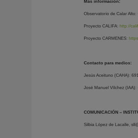
Más información:
Observatorio de Calar Alto:
Proyecto CALIFA:
http://cal
Proyecto CARMENES:
http
Contacto para medios:
Jesús Aceituno (CAHA): 6
José Manuel Vílchez (IAA)
COMUNICACIÓN – INSTIT
Silbia López de Lacalle, s