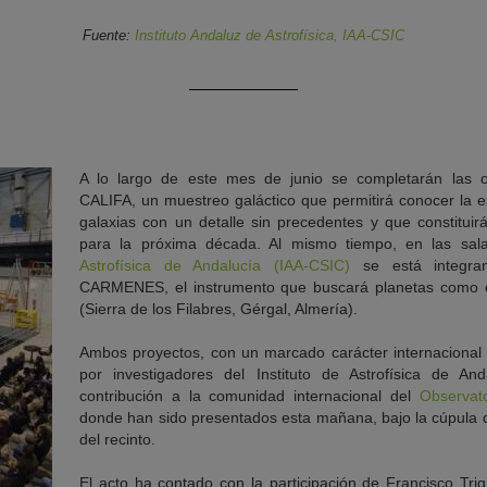
Fuente:
Instituto Andaluz de Astrofísica, IAA-CSIC
A lo largo de este mes de junio se completarán las o
CALIFA, un muestreo galáctico que permitirá conocer la es
galaxias con un detalle sin precedentes y que constituirá
para la próxima década. Al mismo tiempo, en las sal
Astrofísica de Andalucía (IAA-CSIC)
se está integra
CARMENES, el instrumento que buscará planetas como el
(Sierra de los Filabres, Gérgal, Almería).
Ambos proyectos, con un marcado carácter internacional
por investigadores del Instituto de Astrofísica de An
contribución a la comunidad internacional del
Observato
donde han sido presentados esta mañana, bajo la cúpula d
del recinto.
El acto ha contado con la participación de Francisco Trig