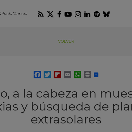
RSS
Twitter
Facebook
Youtube
Instagram
LinkedIn
Spotify
Blues
alucíaCiencia
VOLVER
to, a la cabeza en mue
xias y búsqueda de pla
extrasolares