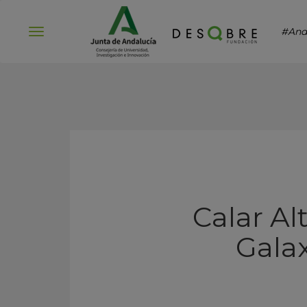
#And
Abrir
menú
Calar Al
Gala