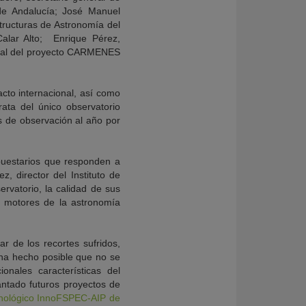
 de Andalucía; José Manuel
estructuras de Astronomía del
Calar Alto; Enrique Pérez,
cipal del proyecto CARMENES
cto internacional, así como
ata del único observatorio
 de observación al año por
upuestarios que responden a
, director del Instituto de
vatorio, la calidad de sus
es motores de la astronomía
ar de los recortes sufridos,
 ha hecho posible que no se
onales características del
antado futuros proyectos de
cnológico InnoFSPEC-AIP de