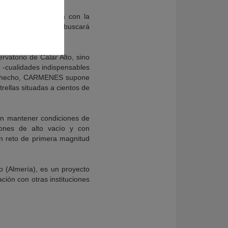
ios que, si se miden con la
irectamente). Así buscará
atorio de Calar Alto, sino
 -cualidades indispensables
 De hecho, CARMENES supone
rellas situadas a cientos de
ién mantener condiciones de
iones de alto vacío y con
un reto de primera magnitud
 (Almería), es un proyecto
ación con otras instituciones