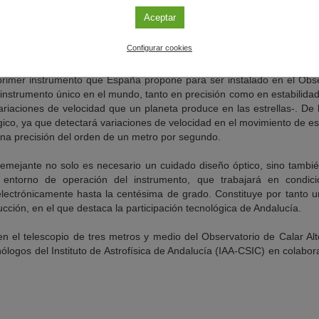
Aceptar
torno a su estrella, producen en ella ligeros movimientos oscilator
elan la existencia de esos planetas (aunque no podamos verlos d
Configurar cookies
os a la Tierra.
imer instrumento que España propone para ser instalado en el Observ
instrumento único en el mundo, tanto en precisión como en estabilidad
ariaciones de velocidad que un planeta produce en las estrellas-.
gico, ya que detectará variaciones de velocidad en el movimiento de est
una precisión del orden de un metro por segundo.
semejante no solo es necesario un cuidado diseño óptico, sino tamb
 entorno de operación del instrumento, que trabajará en condic
lectrónicamente hasta la centésima de grado. Constituye por tanto 
ucción, en el que destaca la participación tecnológica de Andalucía.
el telescopio de tres metros y medio del Observatorio de Calar Alto
nólogos del Instituto de Astrofísica de Andalucía (IAA-CSIC) en colabor