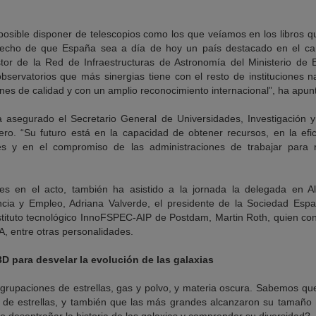
osible disponer de telescopios como los que veíamos en los libros q
hecho de que España sea a día de hoy un país destacado en el ca
stor de la Red de Infraestructuras de Astronomía del Ministerio de 
bservatorios que más sinergias tiene con el resto de instituciones n
es de calidad y con un amplio reconocimiento internacional”, ha apun
 ha asegurado el Secretario General de Universidades, Investigación 
ero. “Su futuro está en la capacidad de obtener recursos, en la efi
nes y en el compromiso de las administraciones de trabajar para 
es en el acto, también ha asistido a la jornada la delegada en A
cia y Empleo, Adriana Valverde, el presidente de la Sociedad Espa
Instituto tecnológico InnoFSPEC-AIP de Postdam, Martin Roth, quien co
A, entre otras personalidades.
D para desvelar la evolución de las galaxias
grupaciones de estrellas, gas y polvo, y materia oscura. Sabemos que
 de estrellas, y también que las más grandes alcanzaron su tamaño m