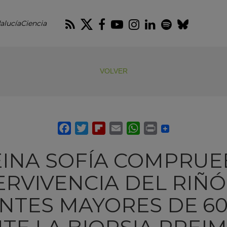
RSS
Twitter
Facebook
Youtube
Instagram
LinkedIn
Spotify
Blues
alucíaCiencia
VOLVER
EINA SOFÍA COMPRUE
RVIVENCIA DEL RIÑ
TES MAYORES DE 6