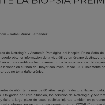
TE LA BIOPSIA PREI
a.com – Rafael Muñoz Fernández
icios de Nefrología y Anatomía Patológica del Hospital Reina Sofía 
 puede obtener información de la vida útil de un órgano destinado a 
años. Los científicos han observado que la supervivencia del órgano
 lesiones en el riñón deL mayor son leves. Desde 1997, solamente se 
urar que no tenia daño crónico.
antes de riñón tenía más de 60 años, según la doctora Navarro, debid
co. Obligados por esta situación, los servicios de Nefrología y Anato
 y éxito a largo plazo de estos posibles injertos también en perso
o esta información en un trabajo premiado en el XXXVII Congreso 