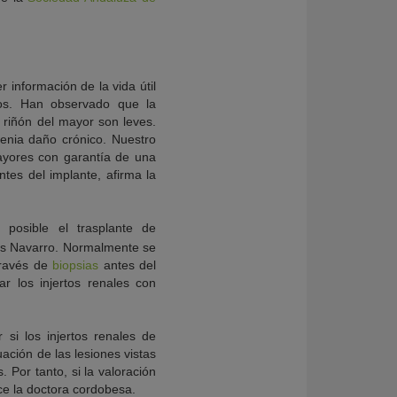
 información de la vida útil
os. Han observado que la
 riñón del mayor son leves.
enia daño crónico. Nuestro
yores con garantía de una
es del implante, afirma la
posible el trasplante de
es Navarro. Normalmente se
través de
biopsias
antes del
r los injertos renales con
 si los injertos renales de
ación de las lesiones vistas
. Por tanto, si la valoración
duce la doctora cordobesa.