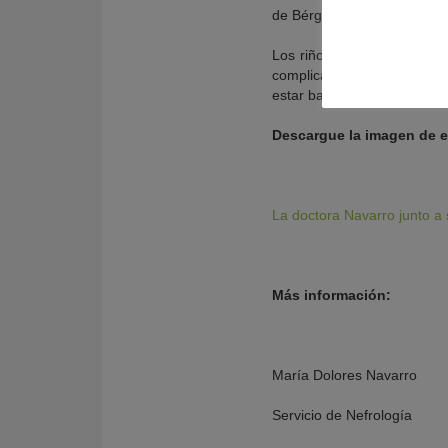
de Bérgamo.
Los riñones más longevos t
complicaciones quirúrgicas
estar bajo los efectos de l
Descargue la imagen de e
La doctora Navarro junto a 
Más información:
María Dolores Navarro
Servicio de Nefrología