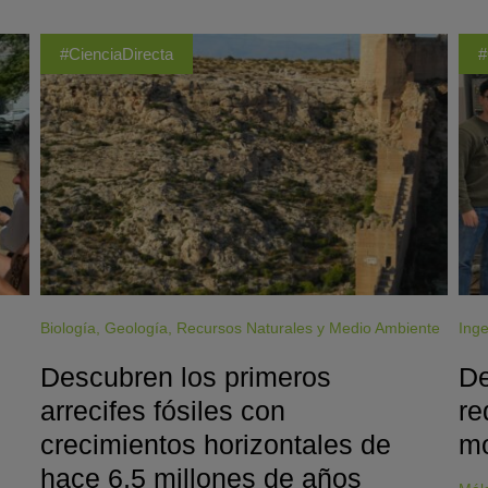
#CienciaDirecta
#
Biología
,
Geología
,
Recursos Naturales y Medio Ambiente
Inge
Descubren los primeros
De
arrecifes fósiles con
re
crecimientos horizontales de
mo
hace 6,5 millones de años