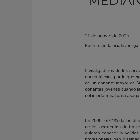
MEDIAN
31 de agosto de 2009
Fuente: AndaluciaInvestig
Investigadores de los serv
nueva técnica por la que se
de un donante mayor de 60 
donantes jóvenes cuando las
KY
del injerto renal para aseg
En 2008, el 44% de los don
de los accidentes de tráfi
quieren conocer la validez
profesionales han plasmad