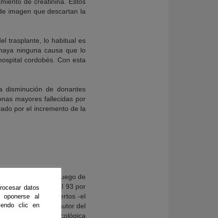
amiento de creatinina. Éstos
de imagen que descartan la
 trasplante, lo habitual es
e haya ninguna causa que lo
 hospital cordobés. Con esta
na disminución de donantes
onas mayores fallecidas por
vado por el incremento de la
ianos hallaron que, luego de
diez años menos. «El 93 por
rocesar datos
 60 y 69 tenían injertos -el
 oponerse al
endo clic en
useppe Remuzzi, coautor del
investigación farmacológica