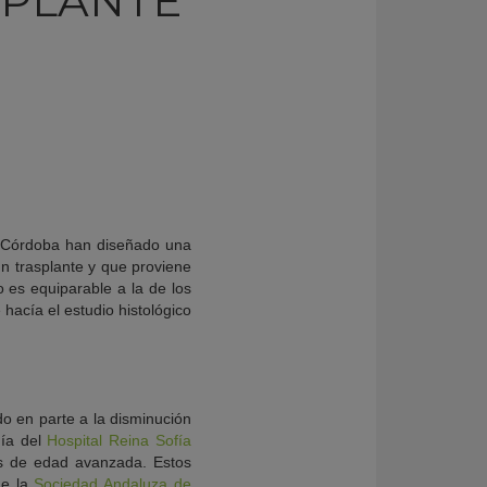
MPLANTE
de Córdoba han diseñado una
un trasplante y que proviene
 es equiparable a la de los
hacía el estudio histológico
o en parte a la disminución
mía del
Hospital Reina Sofía
nas de edad avanzada. Estos
de la
Sociedad Andaluza de