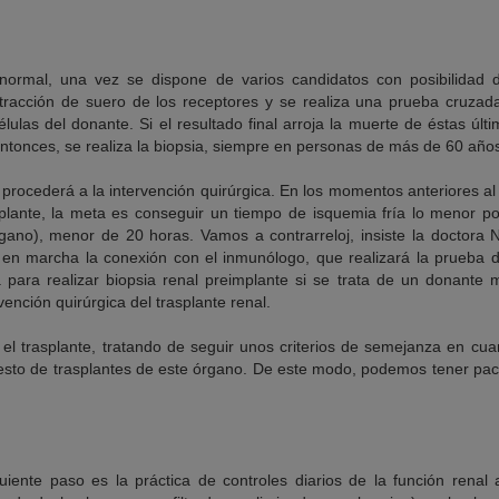
 normal, una vez se dispone de varios candidatos con posibilidad 
xtracción de suero de los receptores y se realiza una prueba cruza
élulas del donante. Si el resultado final arroja la muerte de éstas últi
 Entonces, se realiza la biopsia, siempre en personas de más de 60 años
 procederá a la intervención quirúrgica. En los momentos anteriores a
lante, la meta es conseguir un tiempo de isquemia fría lo menor po
gano), menor de 20 horas. Vamos a contrarreloj, insiste la doctora 
 en marcha la conexión con el inmunólogo, que realizará la prueba
 para realizar biopsia renal preimplante si se trata de un donante
rvención quirúrgica del trasplante renal.
el trasplante, tratando de seguir unos criterios de semejanza en cua
esto de trasplantes de este órgano. De este modo, podemos tener paci
iguiente paso es la práctica de controles diarios de la función renal