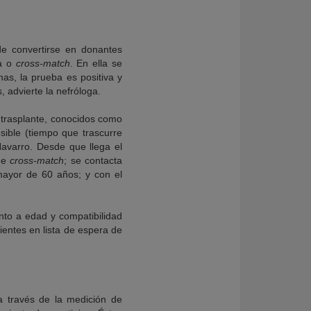
de convertirse en donantes
da o
cross-match
. En ella se
mas, la prueba es positiva y
, advierte la nefróloga.
l trasplante, conocidos como
sible (tiempo que trascurre
Navarro. Desde que llega el
 de
cross-match
; se contacta
 mayor de 60 años; y con el
nto a edad y compatibilidad
entes en lista de espera de
 a través de la medición de