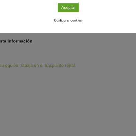
Aceptar
ienen más probabilidades de tener estrechamiento de las arterias, l
Configurar cookies
. Además, si hubiera más complicaciones quirúrgicas, eso implicaría 
a anestesia por más tiempo, lo que aumentaría los riesgos.
sta información
su equipo trabaja en el trasplante renal
.