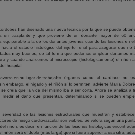
l cordobés han diseñado una nueva técnica por la que se puede obtener
a un trasplante y que proviene de un donante mayor de 60 añ
s equiparable a la de los donantes jóvenes cuando las lesiones en el
acía el estudio histológico del injerto renal para asegurar que no t
ultados muy buenos, de tal forma que podemos emplear donantes ma
re y cuando analicemos al microscopio (histológicamente) el riñón ant
el hospital.
En órganos como el cardíaco no es 
in embargo, el hígado y el riñón sí lo permiten, advierte María Dolor
se creía que la vida del mismo iba a ser corta. Ahora se analiza a 
 y medir el daño que presentan, determinando si se pueden emplea
 severidad de las lesiones estructurales que muestran y establecer
ores de riesgo cardiovascular son viables. Se valora según una puntu
del riñón, es decir, en función de las lesiones histológicas encontradas
 del riñón será el doble (más larga) que si fuera superior a esa cifra, a