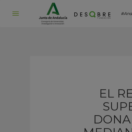
#And
Abrir
menú
EL R
SUPE
DONAN