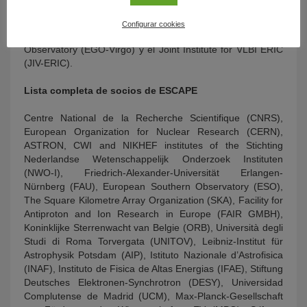
mundial, tales como los operados por ESO (APEX ALMA,
los observatorios de Paranal y La Silla), infraestructuras de
Configurar cookies
investigación tales como el European Gravitational-Wave
Observatory (EGO-Virgo) y el Joint Institute for VLBI ERIC
(JIV-ERIC).
Lista completa de socios de ESCAPE
Centre National de la Recherche Scientifique (CNRS),
European Organization for Nuclear Research (CERN),
ASTRON, CWI and NIKHEF institutes of the Stichting
Nederlandse Wetenschappelijk Onderzoek Instituten
(NWO-I), Friedrich-Alexander-Universität Erlangen-
Nürnberg (FAU), European Southern Observatory (ESO),
The Square Kilometre Array Organization (SKA), Facility for
Antiproton and Ion Research in Europe (FAIR GMBH),
Koninklijke Sterrenwacht van Belgie (ORB), Università degli
Studi di Roma Torvergata (UNITOV), Leibniz-Institut für
Astrophysik Potsdam (AIP), Istituto Nazionale d’Astrofisica
(INAF), Instituto de Fisica de Altas Energias (IFAE), Stiftung
Deutsches Elektronen-Synchrotron (DESY), Universidad
Complutense de Madrid (UCM), Max-Planck-Gesellschaft