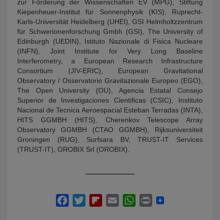
zur Förderung der Wissenschaften EV (MPG), Stiftung
Kiepenheuer-Institut für Sonnenphysik (KIS), Ruprecht-
Karls-Universität Heidelberg (UHEI), GSI Helmholtzzentrum
für Schwerionenforschung Gmbh (GSI), The University of
Edinburgh (UEDIN), Istituto Nazionale di Fisica Nucleare
(INFN), Joint Institute for Very Long Baseline
Interferometry, a European Research Infrastructure
Consortium (JIV-ERIC), European Gravitational
Observatory / Osservatorio Gravitazionale Europeo (EGO),
The Open University (OU), Agencia Estatal Consejo
Superior de Investigaciones Cientificas (CSIC), Instituto
Nacional de Tecnica Aeroespacial Esteban Terradas (INTA),
HITS GGMBH (HITS), Cherenkov Telescope Array
Observatory GGMBH (CTAO GGMBH), Rijksuniversiteit
Groningen (RUG), Surfsara BV, TRUST-IT Services
(TRUST-IT), OROBIX Srl (OROBIX).