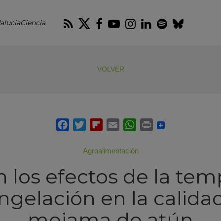
RSS
Twitter
Facebook
Youtube
Instagram
LinkedIn
Spotify
Blues
alucíaCiencia
VOLVER
Agroalimentación
n los efectos de la tem
ngelación en la calidad
mojama de atún