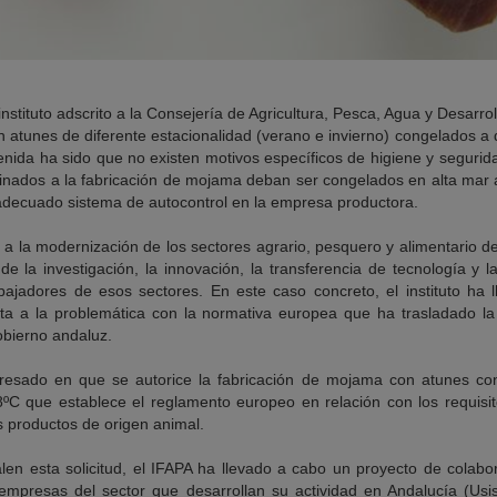
nstituto adscrito a la Consejería de Agricultura, Pesca, Agua y Desarro
n atunes de diferente estacionalidad (verano e invierno) congelados a
enida ha sido que no existen motivos específicos de higiene y segurid
tinados a la fabricación de mojama deban ser congelados en alta mar
adecuado sistema de autocontrol en la empresa productora.
r a la modernización de los sectores agrario, pesquero y alimentario d
de la investigación, la innovación, la transferencia de tecnología y l
bajadores de esos sectores. En este caso concreto, el instituto ha
a a la problemática con la normativa europea que ha trasladado la
bierno andaluz.
teresado en que se autorice la fabricación de mojama con atunes con
C que establece el reglamento europeo en relación con los requisit
s productos de origen animal.
len esta solicitud, el IFAPA ha llevado a cabo un proyecto de colabor
mpresas del sector que desarrollan su actividad en Andalucía (Usi