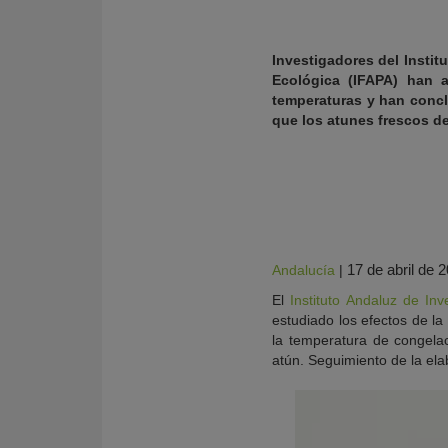
Investigadores del Instit
Ecológica (IFAPA) han a
temperaturas y han concl
que los atunes frescos d
17 de abril de 
Andalucía
|
KY
El
Instituto Andaluz de In
estudiado los efectos de la
la temperatura de congela
atún. Seguimiento de la elab