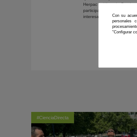
Herpac y Ubago). Precisa
participaron recientemente
Con su acuer
interesados los resultados 
personales 
procesamien
"Configurar co
#CienciaDirecta