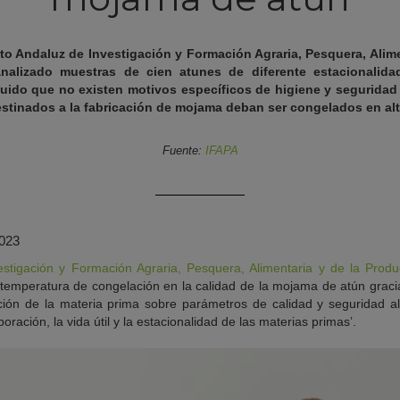
uto Andaluz de Investigación y Formación Agraria, Pesquera, Alim
nalizado muestras de cien atunes de diferente estacionalid
uido que no existen motivos específicos de higiene y seguridad 
estinados a la fabricación de mojama deban ser congelados en alt
Fuente:
IFAPA
2023
vestigación y Formación Agraria, Pesquera, Alimentaria y de la Prod
 temperatura de congelación en la calidad de la mojama de atún gracia
ción de la materia prima sobre parámetros de calidad y seguridad a
oración, la vida útil y la estacionalidad de las materias primas’.