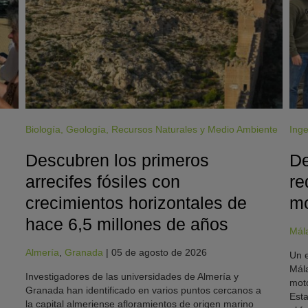
Biología
,
Geología
,
Recursos Naturales y Medio Ambiente
Inge
Descubren los primeros
De
arrecifes fósiles con
re
crecimientos horizontales de
mo
hace 6,5 millones de años
Mál
Almería
,
Granada
|
05 de agosto de 2026
Un e
Mála
Investigadores de las universidades de Almería y
moto
Granada han identificado en varios puntos cercanos a
Esta
la capital almeriense afloramientos de origen marino