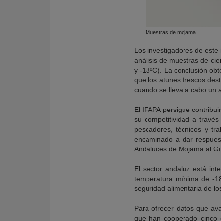
Muestras de mojama.
Los investigadores de este i
análisis de muestras de cie
y -18ºC). La conclusión obt
que los atunes frescos des
cuando se lleva a cabo un 
El IFAPA persigue contribui
su competitividad a través 
pescadores, técnicos y tra
encaminado a dar respuest
Andaluces de Mojama al Go
El sector andaluz está in
temperatura mínima de -18º
seguridad alimentaria de lo
Para ofrecer datos que ava
que han cooperado cinco e