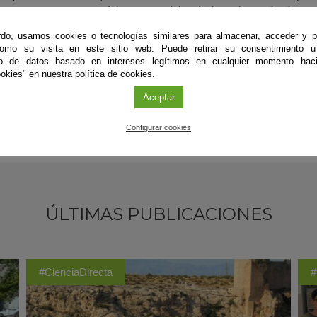
mente, representantes del sector andaluz de la mojama, donde se 
 en una jornada de transferencia de conocimientos organizada por el
do, usamos cookies o tecnologías similares para almacenar, acceder y p
de este proyecto.
como su visita en este sitio web. Puede retirar su consentimiento u
to de datos basado en intereses legítimos en cualquier momento haci
okies" en nuestra política de cookies.
Aceptar
Configurar cookies
ÚLTIMAS PUBLICACIONES
#CienciaDirecta
#