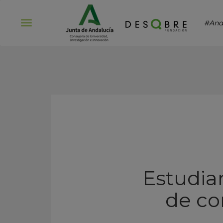
#And
Abrir
menú
Estudia
de co