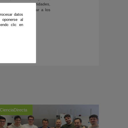
enmarcan estas entidades,
 IFAPA para facilitar a los
rocesar datos
 oponerse al
endo clic en
CienciaDirecta