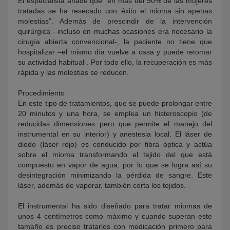
El especialista añade que “en más del 90% de las mujeres
tratadas se ha resecado con éxito el mioma sin apenas
molestias”. Además de prescindir de la intervención
quirúrgica –incluso en muchas ocasiones era necesario la
cirugía abierta convencional-, la paciente no tiene que
hospitalizar –el mismo día vuelve a casa y puede retomar
su actividad habitual-. Por todo ello, la recuperación es más
rápida y las molestias se reducen.
Procedimiento
En este tipo de tratamientos, que se puede prolongar entre
20 minutos y una hora, se emplea un histeroscopio (de
reducidas dimensiones pero que permite el manejo del
instrumental en su interior) y anestesia local. El láser de
diodo (láser rojo) es conducido por fibra óptica y actúa
sobre el mioma transformando el tejido del que está
compuesto en vapor de agua, por lo que se logra así su
desintegración minimizando la pérdida de sangre. Este
láser, además de vaporar, también corta los tejidos.
El instrumental ha sido diseñado para tratar miomas de
unos 4 centímetros como máximo y cuando superan este
tamaño es preciso tratarlos con medicación primero para