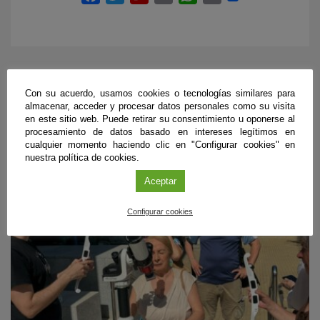
Con su acuerdo, usamos cookies o tecnologías similares para
ÚLTIMAS PUBLICACIONES
almacenar, acceder y procesar datos personales como su visita
en este sitio web. Puede retirar su consentimiento u oponerse al
procesamiento de datos basado en intereses legítimos en
cualquier momento haciendo clic en "Configurar cookies" en
#CienciaDirecta
nuestra política de cookies.
Aceptar
Configurar cookies