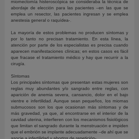
miomectomía histeroscópica se consideraba la técnica de
abordaje de elección para las pacientes –en las que se
emplea un resector, las pacientes ingresan y se emplea
anestesia general o raquídea-.
La mayoría de estos problemas no producen síntomas y
por lo tanto no precisan tratamiento. En esta línea, la
atención por parte de los especialistas es precisa cuando
aparecen manifestaciones clínicas; en estos casos es fácil
que fracase el tratamiento médico y hay que recurrir a la
cirugía.
Síntomas
Los principales síntomas que presentan estas mujeres son
reglas muy abundantes y/o sangrado entre reglas, con
aparición de anemia severa, cansancio, dolor en el bajo
vientre e infertilidad. Aunque sean pequeños, los miomas
submucosos son los que ocasionan más síntomas y de
más gravedad, ya que, al encontrarse en el interior de la
cavidad uterina, interfieren con los mecanismos fisiológicos
que limitan el sangrado durante la menstruación e impiden
que el embrión se implante adecuadamente –de ahí que se
asocie a infertilidad y abortos de repetición-.