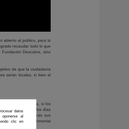
 abierto al público, para lo
logrado recaudar todo lo que
a Fundación Descubre, sino
bjetivo de que la ciudadanía
s serán locales, si bien el
ción. De esta forma, si los
s laboratorios, en los días
rocesar datos
o instituciones abrirán sus
 oponerse al
ía, la Estación Experimental
endo clic en