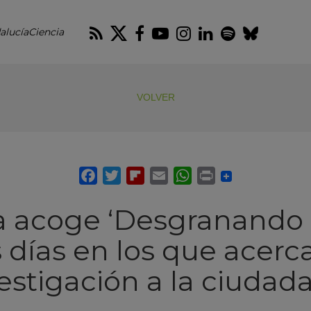
RSS
Twitter
Facebook
Youtube
Instagram
LinkedIn
Spotify
Blues
alucíaCiencia
VOLVER
 acoge ‘Desgranando C
 días en los que acerca
estigación a la ciudad