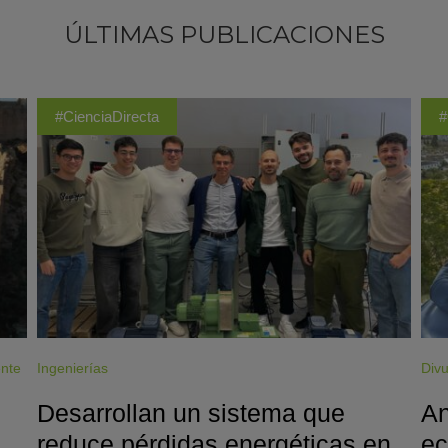
ÚLTIMAS PUBLICACIONES
#CienciaDirecta
#
ente
Ingenierías
Divu
Desarrollan un sistema que
An
reduce pérdidas energéticas en
ec