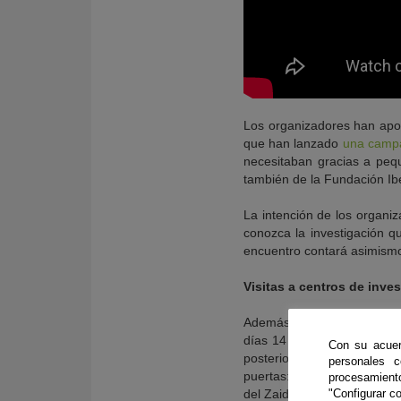
Los organizadores han apost
que han lanzado
una campa
necesitaban gracias a peq
también de la Fundación Ib
La intención de los organiz
conozca la investigación q
encuentro contará asimismo
Visitas a centros de inve
Además de las jornadas de 
días 14 y 15 serán los inv
Con su acuer
posteriores serán estos qu
personales 
puertas: NeuronBio, el Inst
procesamien
"Configurar co
del Zaidín (EEZ-CSIC) y la