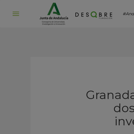
#And
Abrir
menú
Granada
dos
inv