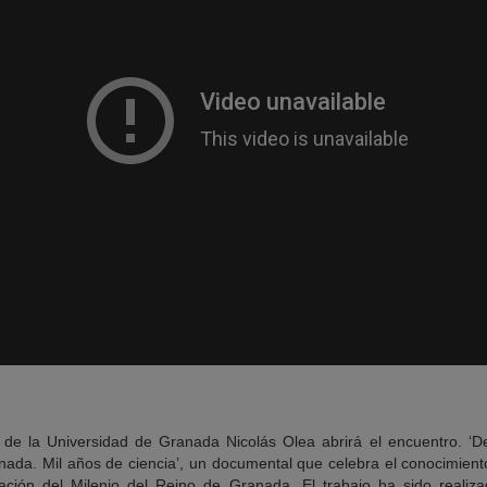
 de la Universidad de Granada Nicolás Olea abrirá el encuentro. ‘D
ada. Mil años de ciencia’, un documental que celebra el conocimient
ión del Milenio del Reino de Granada. El trabajo ha sido realiza