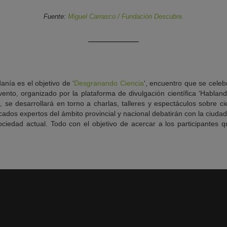
Fuente:
Miguel Carrasco / Fundación Descubre.
danía es el objetivo de ‘
Desgranando Ciencia
‘, encuentro que se cele
ento, organizado por la plataforma de divulgación científica ‘Hablan
se desarrollará en torno a charlas, talleres y espectáculos sobre ci
cados expertos del ámbito provincial y nacional debatirán con la ciudad
sociedad actual. Todo con el objetivo de acercar a los participantes 