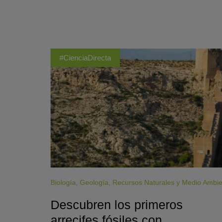
#CienciaDirecta
Biología
,
Geología
,
Recursos Naturales y Medio Ambi
Descubren los primeros
arrecifes fósiles con