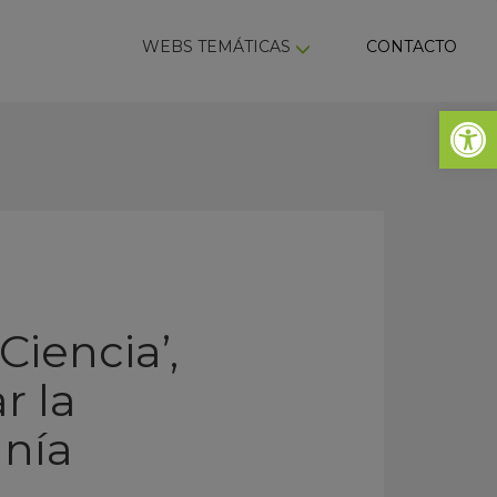
ky
WEBS TEMÁTICAS
CONTACTO
Abrir 
iencia’,
r la
anía