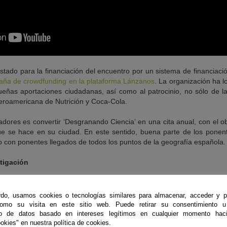
ado para la financiación del encuentro por un sistema de financiación
ña de crowdfunding en la plataforma Lánzanos
. La organización ha 
ueñas aportaciones ciudadanas, así como al patrocinio, no sólo de l
eroamericana de Nutrición y Coca-Cola.
adores es convertir ‘Desgranando Ciencia’ en una cita anual, con el o
ue se hace en su ciudad. En este sentido, buena parte de los ponente
 con ponentes llegados de todos los puntos de la geografía española.
stigación
debate, ‘Desgranando Ciencia’ ofrece la visita a centros de investiga
estigadores quienes cuenten a los ciudadanos qué están haciendo en su
do, usamos cookies o tecnologías similares para almacenar, acceder y p
ienes devuelvan la visita a sus instalaciones. A este respecto, cuatr
como su visita en este sitio web. Puede retirar su consentimiento u
ituto Interuniversitario de Investigación del Sistema Tierra en Andaluc
to de datos basado en intereses legítimos en cualquier momento haci
okies" en nuestra política de cookies.
 Facultad de Farmacia de la Universidad de Granada.