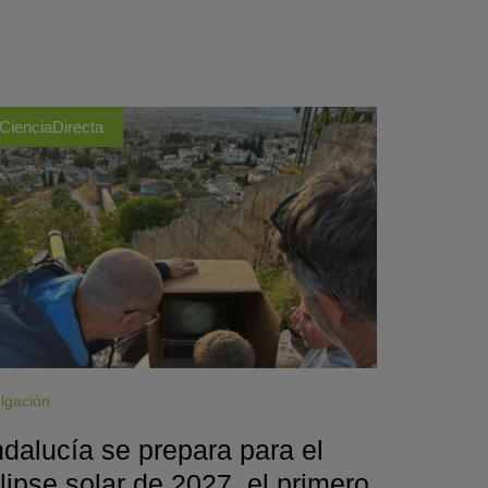
CienciaDirecta
lgación
dalucía se prepara para el
lipse solar de 2027, el primero