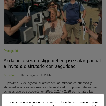
Divulgación
Andalucía será testigo del eclipse solar parcial
e invita a disfrutarlo con seguridad
Andalucía
|
07 de agosto de 2026
El próximo 12 de agosto, al atardecer, las miradas de curiosos y
aficionados a la astronomía apuntarán al cielo. El primero de los tres
eclipses que se sucederán en 2026, 2027 y 2028 se iniciará a las
19:39, y llegará a su fase máxima hacia las 20:30, para finalizar entre
las 21:15 y 21:25, dependiendo de la zona dónde se observe. En
Con su acuerdo, usamos cookies o tecnologías similares para
Andalucía se observará de forma parcial, y aunque el Sol no esté