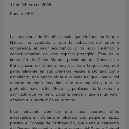
12 de febrero de 2009
Fuente: EFE
La trayectoria de 40 años desde que Doñana es Parque
Natural ha ayudado a que la población del entorno
comprenda el valor económico y no sólo científico o
conservacionista de este espacio protegido. Esta es la
impresión de Ginés Morata, presidente del Consejo de
KY
Participación de Doñana, muy distinta a la que comprobó
personalmente en sus primeras visitas a Doñana como
estudiante, una época en la que asegura que «nadie del
entorno entendía muy bien qué era aquello y qué se
pretendía hacer allí». Ahora, la población de la zona ha
asimilado que «el sello Doñana vende y que es un valor
añadido a la producción de la zona».
Este relevante científico, que hace cuarenta años
investigaba en Doñana el alcotán, una pequeña rapaz,
preside el Consejo de Participación, que suma el patronato
del Parque Nacional y la junta rectora del Parque Natural