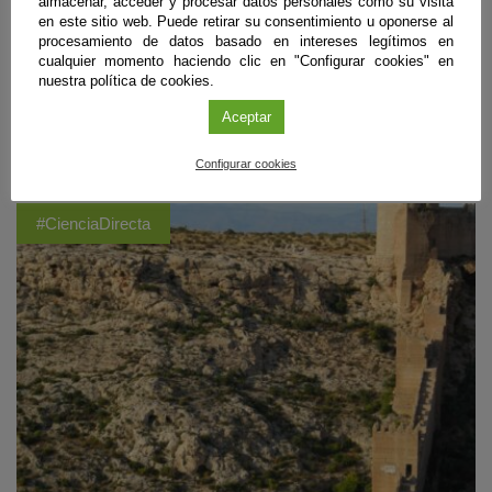
almacenar, acceder y procesar datos personales como su visita
totalmente oculto, los expertos recomiendan protección ocular con
en este sitio web. Puede retirar su consentimiento u oponerse al
gafas homologadas, evitar trucos caseros y poco efectivos como gafas
procesamiento de datos basado en intereses legítimos en
de sol convencionales, radiografías, CD o cristales ahumados, ir
cualquier momento haciendo clic en "Configurar cookies" en
debidamente equipados con agua y ropa de abrigo, así como escoger
nuestra política de cookies.
lugares abiertos y seguros, siempre mirando al horizonte occidental
despejado.
Aceptar
Sigue leyendo
Configurar cookies
#CienciaDirecta