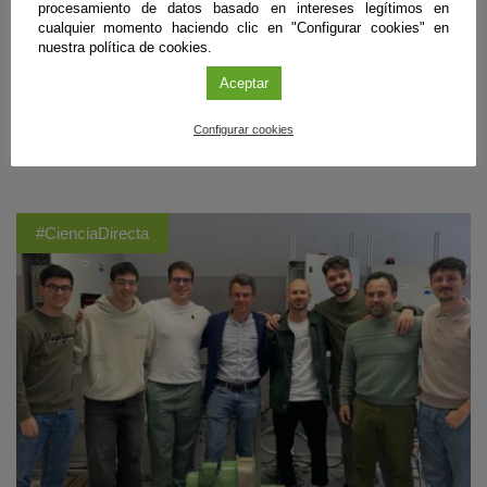
identificado en varios puntos cercanos a la capital almeriense
procesamiento de datos basado en intereses legítimos en
afloramientos de origen marino correspondientes a la época geológica
cualquier momento haciendo clic en "Configurar cookies" en
previa en la que el Mediterráneo se secó casi por completo. En estos
nuestra política de cookies.
arrecifes formados a casi 40 metros bajo el nivel del mar, la
transparencia del agua en ese entorno facilitó el crecimiento de corales
Aceptar
de lado a lado. Ahora aportan pistas para reconstruir la historia climática
del pasado.
Configurar cookies
Sigue leyendo
#CienciaDirecta