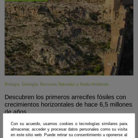
Biología
,
Geología
,
Recursos Naturales y Medio Ambiente
Descubren los primeros arrecifes fósiles con
crecimientos horizontales de hace 6,5 millones
de años
Almería
,
Granada
|
05 de agosto de 2026
Con su acuerdo, usamos cookies o tecnologías similares para
almacenar, acceder y procesar datos personales como su visita
Investigadores de las universidades de Almería y Granada han
en este sitio web. Puede retirar su consentimiento u oponerse al