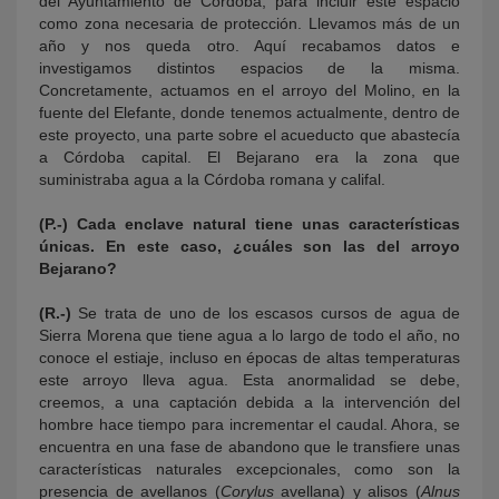
del Ayuntamiento de Córdoba, para incluir este espacio
como zona necesaria de protección. Llevamos más de un
año y nos queda otro. Aquí recabamos datos e
investigamos distintos espacios de la misma.
Concretamente, actuamos en el arroyo del Molino, en la
fuente del Elefante, donde tenemos actualmente, dentro de
este proyecto, una parte sobre el acueducto que abastecía
a Córdoba capital. El Bejarano era la zona que
suministraba agua a la Córdoba romana y califal.
(P.-) Cada enclave natural tiene unas características
únicas. En este caso, ¿cuáles son las del arroyo
Bejarano?
(R.-)
Se trata de uno de los escasos cursos de agua de
Sierra Morena que tiene agua a lo largo de todo el año, no
conoce el estiaje, incluso en épocas de altas temperaturas
este arroyo lleva agua. Esta anormalidad se debe,
creemos, a una captación debida a la intervención del
hombre hace tiempo para incrementar el caudal. Ahora, se
encuentra en una fase de abandono que le transfiere unas
características naturales excepcionales, como son la
presencia de avellanos (
Corylus
avellana) y alisos (
Alnus