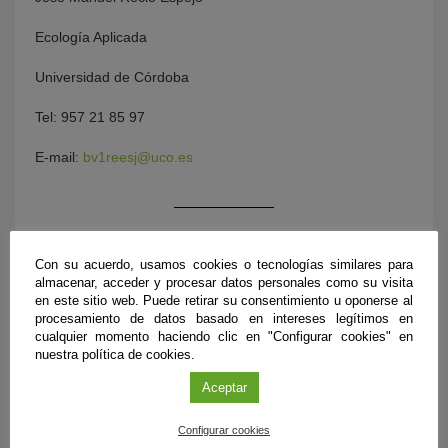
Ecología Aplicada
Universidad de Córdoba
Tel: 957 21 85 97
E-mail:
bv1reesj@uco.es
Con su acuerdo, usamos cookies o tecnologías similares para
almacenar, acceder y procesar datos personales como su visita
en este sitio web. Puede retirar su consentimiento u oponerse al
procesamiento de datos basado en intereses legítimos en
cualquier momento haciendo clic en "Configurar cookies" en
nuestra política de cookies.
Aceptar
ÚLTIMAS PUBLICACIONES
Configurar cookies